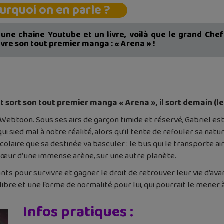
urquoi on en parle ?
une chaine Youtube et un livre, voilà que le grand Chef
re son tout premier manga : « Arena » !
t son tout premier manga « Arena », il sort demain (le 8 ju
 Webtoon. Sous ses airs de garçon timide et réservé, Gabriel es
 sied mal à notre réalité, alors qu’il tente de refouler sa nat
scolaire que sa destinée va basculer : le bus qui le transporte a
œur d’une immense arène, sur une autre planète.
ants pour survivre et gagner le droit de retrouver leur vie d’ava
libre et une forme de normalité pour lui, qui pourrait le mener 
Infos pratiques :