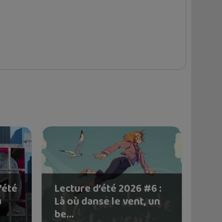
’été
Lecture d’été 2026 #6 :
u
Là où danse le vent, un
be...