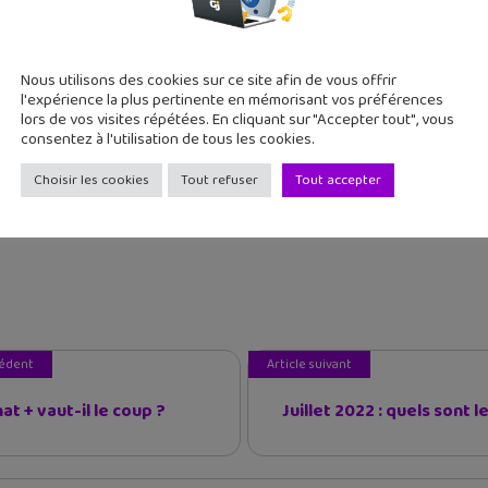
Nous utilisons des cookies sur ce site afin de vous offrir
l'expérience la plus pertinente en mémorisant vos préférences
lors de vos visites répétées. En cliquant sur "Accepter tout", vous
sur la jaquette mondiale de NBA 2K27 !
consentez à l'utilisation de tous les cookies.
#7 : Ghost Pepper (tome 1), un comics post-apocalyptique par u
Choisir les cookies
Tout refuser
Tout accepter
 l’été à Paris : One Piece au musée Grévin, Zoo Art Show, Passi
cédent
Article suivant
t + vaut-il le coup ?
Juillet 2022 : quels sont les