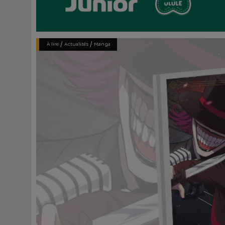
/
/
À lire
Actualités
Manga