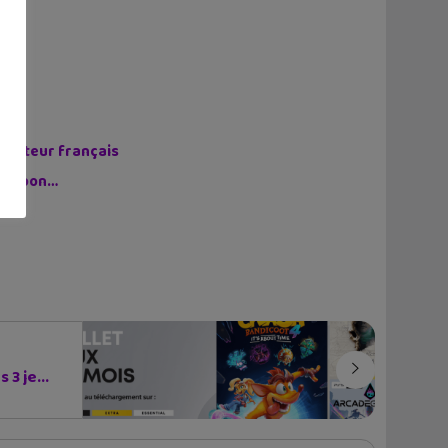
n auteur français
on Japon…
 3 je...