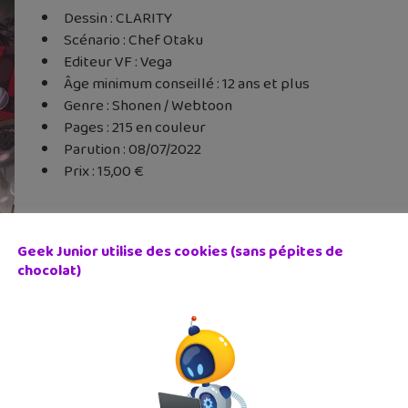
Dessin : CLARITY
Scénario : Chef Otaku
Editeur VF : Vega
Âge minimum conseillé : 12 ans et plus
Genre : Shonen / Webtoon
Pages : 215 en couleur
Parution : 08/07/2022
Prix : 15,00 €
Geek Junior utilise des cookies (sans pépites de
chocolat)