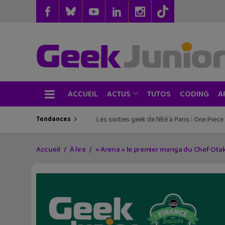
ACCUEIL
TUTOS
CODING
ACTUS
A
Tendances
Les sorties geek de l’été à Paris : One Pie
Accueil
À lire
« Arena » le premier manga du Chef Otak