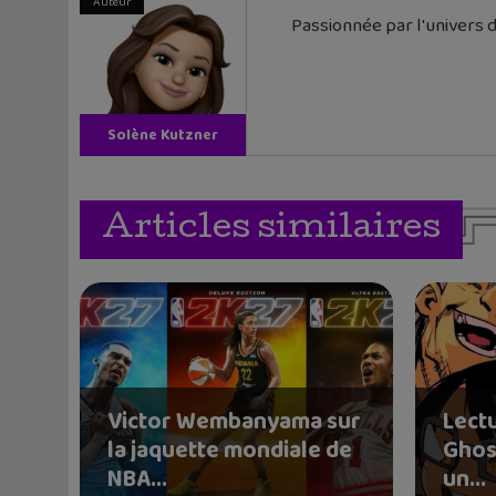
Auteur
Passionnée par l'univers d
Solène Kutzner
Articles similaires
Victor Wembanyama sur
Lectu
la jaquette mondiale de
Ghos
NBA...
un...