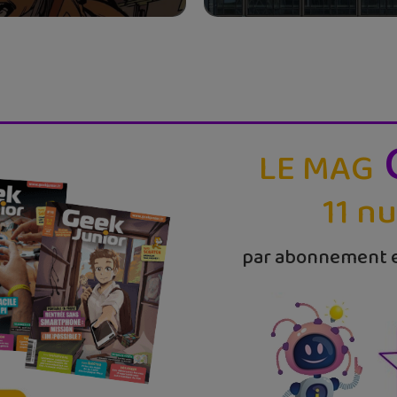
LE MAG
11 n
par abonnement e