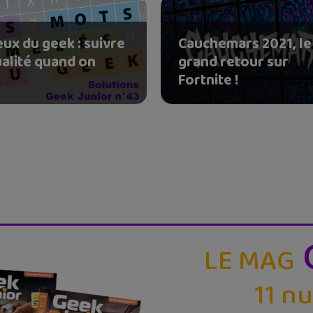
eux du geek : suivre
Cauchemars 2021, le
ualité quand on
grand retour sur
Fortnite !
LE MAG
11 n