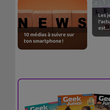
Les j
l’act
est...
10 médias à suivre sur
ton smartphone !