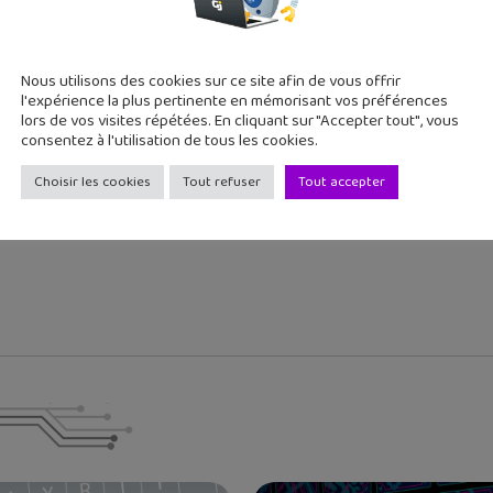
cédent
Article suivant
Nous utilisons des cookies sur ce site afin de vous offrir
dre avec YouTube #69 :
l'expérience la plus pertinente en mémorisant vos préférences
La Neva Magis de Dagoma
lors de vos visites répétées. En cliquant sur "Accepter tout", vous
rendr...
consentez à l'utilisation de tous les cookies.
Choisir les cookies
Tout refuser
Tout accepter
 deux grands ados, j'aime tester de nouvelles applications et re