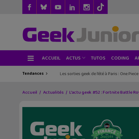
ACCUEIL
TUTOS
CODING
ACTUS
A
Tendances
Les sorties geek de l’été à Paris : One Pie
Accueil
Actualités
L’actu geek #52 : Fortnite Battle R