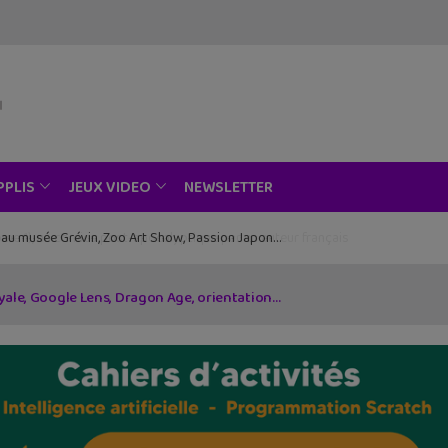
NEWSLETTER
PPLIS
JEUX VIDEO
ce au musée Grévin, Zoo Art Show, Passion Japon…
oyale, Google Lens, Dragon Age, orientation…