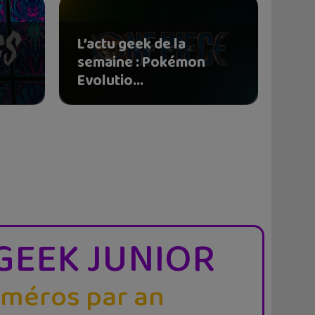
L’actu geek de la
semaine : Pokémon
Evolutio...
GEEK JUNIOR
uméros par an