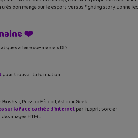
n très bon manga sur le esport, Versus fighting story. Bonne le
maine ❤️
pratiques à faire soi-même #DIY
b
pour trouver ta formation
, Biosfear, Poisson Fécond, AstronoGeek
os sur la face cachée d’Internet
par l’Esprit Sorcier
ser des images HTML