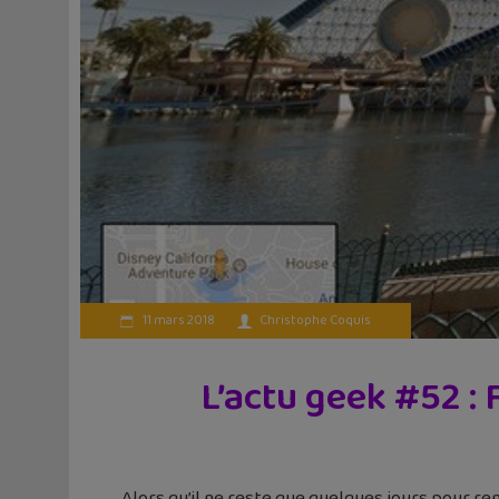
11 mars 2018
Christophe Coquis
L’actu geek #52 :
Alors qu’il ne reste que quelques jours pour r