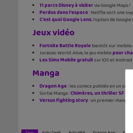
11 parcs Disney à visiter
via Google Maps !
Perdus dans l’espace
: Netflix sort une s
C’est quoi Google Lens
, l’option de Googl
Jeux vidéo
Fortnite Battle Royale
bientôt sur mobile e
Jurassic World: Alive, le jeu mobile
pour cha
Les Sims Mobile gratuit
sur iOS et Android
Manga
Dragon Age
: les comics publiés en un se
Sortie Manga :
Chimères, un thriller SF
qui
Versus fighting story
: un premier manga su
Tags
Actu Geek
Actualité
Dragon Age
Fortn