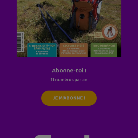
Abonne-toi !
11 numéros par an
JE M'ABONNE !