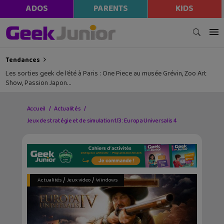
ADOS
PARENTS
KIDS
Tendances
Les sorties geek de l’été à Paris : One Piece au musée Grévin, Zoo Art
Show, Passion Japon…
Accueil
Actualités
Jeux de stratégie et de simulation 1/3 : Europa Universalis 4
/
/
Actualités
Jeux video
Windows