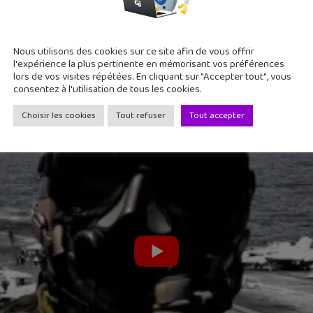
x planifie son voyage vers Mars.
Nous utilisons des cookies sur ce site afin de vous offrir
l'expérience la plus pertinente en mémorisant vos préférences
lors de vos visites répétées. En cliquant sur "Accepter tout", vous
consentez à l'utilisation de tous les cookies.
Choisir les cookies
Tout refuser
Tout accepter