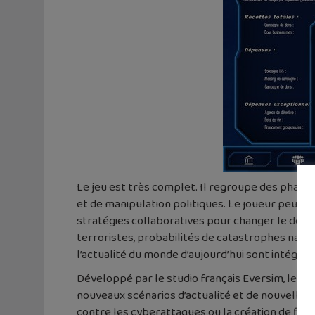
Le jeu est très complet. Il regroupe des phase
et de manipulation politiques. Le joueur peut o
stratégies collaboratives pour changer le dest
terroristes, probabilités de catastrophes natu
l’actualité du monde d’aujourd’hui sont intégrés
Développé par le studio français Eversim, le jeu
nouveaux scénarios d’actualité et de nouvelles
contre les cyberattaques ou la création de fich