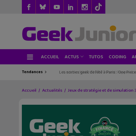
ACCUEIL
TUTOS
CODING
ACTUS
A
Tendances
Les sorties geek de l’été à Paris : One Pie
Accueil
Actualités
Jeux de stratégie et de simulation 