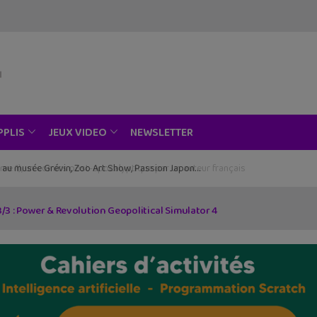
NEWSLETTER
PPLIS
JEUX VIDEO
ce au musée Grévin, Zoo Art Show, Passion Japon…
3/3 : Power & Revolution Geopolitical Simulator 4