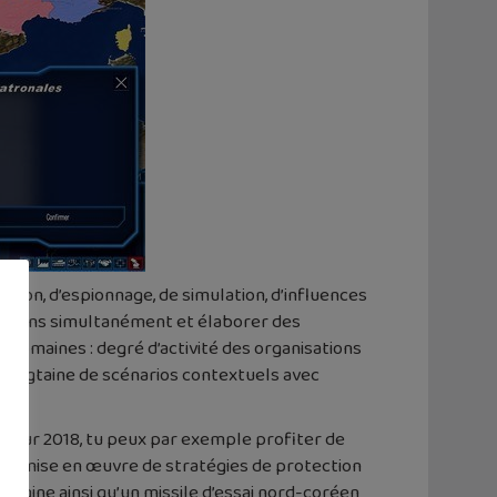
ion, d’espionnage, de simulation, d’influences
 nations simultanément et élaborer des
domaines : degré d’activité des organisations
 vingtaine de scénarios contextuels avec
 à jour 2018, tu peux par exemple profiter de
, la mise en œuvre de stratégies de protection
magine ainsi qu’un missile d’essai nord-coréen