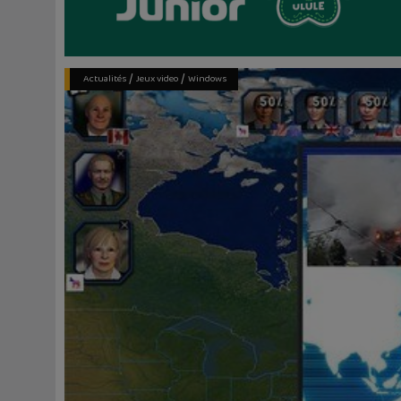
/
/
Actualités
Jeux video
Windows