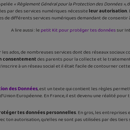
appelée
« Règlement Général pour la Protection des Données »
, 
ivées par des services numériques nécessite
leur autorisation
.
s de différents services numériques demandant de consentir à l
A lire aussi : le
petit Kit pour protéger tes données
sur In
ur les ados, de nombreuses services dont des réseaux sociaux
 un consentement
des parents pour la collecte et le traitemen
nscrire à un réseau social et il était facile de contourner cette 
tion des Données
, est un texte qui contient les règles perm
’Union Européenne. En France, il est devenu une réalité pour t
rotéger tes données personnelles
. En gros, les entreprises 
c ton autorisation, qu’elles ne sont pas utilisées par des tiers 