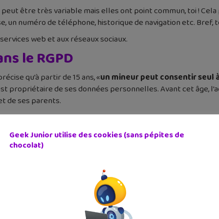
 peut être très variable mais elles ont point commun, toi ! Cel
e, un numéro de téléphone, historique de navigation etc. Bref,
s services web et aux réseaux sociaux.
ans le RGPD
écise qu’à partir de 15 ans, «
un mineur peut consentir seul 
est propriétaire de ses données personnelles. Avant cet âge, l
t de ses parents.
s ados.
directive qui a inspiré la loi française un
âge minimum de 16 a
Geek Junior utilise des cookies (sans pépites de
. Ainsi l’âge minimal est de 13 ans au Royaume-Uni, en Irlande, 
chocolat)
a Hongrie.
En France, les législateurs ont choisi l’âge de 15 
la et demande le consentement des parents pour tous les enfant
emande le consentement de tes parents si tu as 15 ans alors que
français.
demander des justificatifs différents pour que tu puisses just