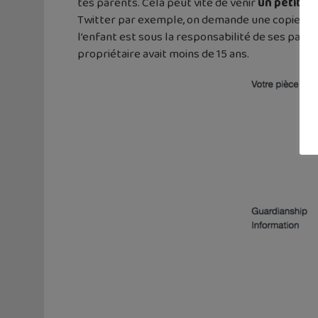
tes parents. Cela peut vite de venir
un petit c
Twitter par exemple, on demande une copie d’u
l’enfant est sous la responsabilité de ses pare
propriétaire avait moins de 15 ans.