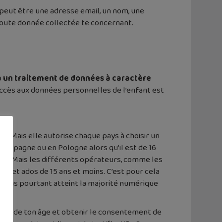
a peut être une adresse email, un nom, une
 toute donnée collectée te concernant.
à un traitement de données à caractère
’accès aux données personnelles de l’enfant est
ns
. Mais elle autorise chaque pays à choisir un
en Espagne ou en Pologne alors qu’il est de 16
ans
. Mais les différents opérateurs, comme les
s et ados de 15 ans et moins. C’est pour cela
 tu as pourtant atteint la majorité numérique
ifier de ton âge et obtenir le consentement de