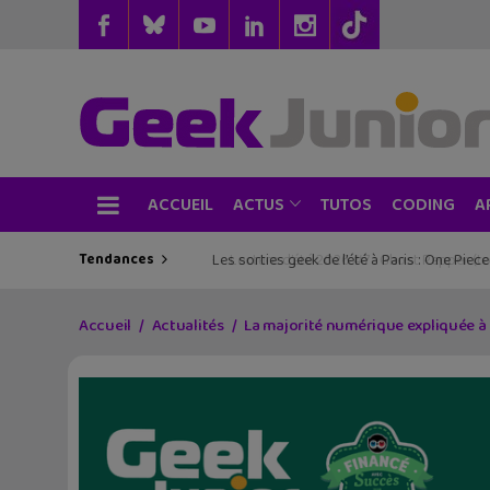
ACCUEIL
TUTOS
CODING
ACTUS
A
Tendances
Les sorties geek de l’été à Paris : One Pie
Accueil
Actualités
La majorité numérique expliquée à 