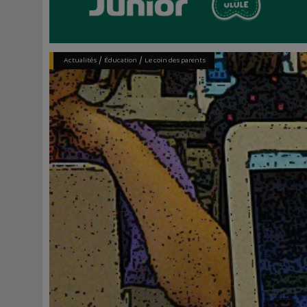
/
/
Actualités
Éducation
Le coin des parents