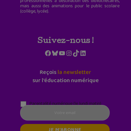
professionnelles à destination des bibliothécaires,
mais aussi des animations pour le public scolaire
(collège, lycée).
Suivez-nous !
Facebook
Bluesky
YouTube
Instagram
TikTok
LinkedIn
Reçois
la newsletter
sur l'éducation numérique
Parentalité numérique (le lundi matin)