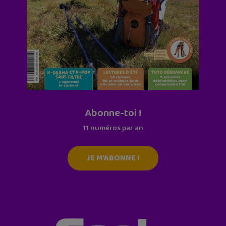
Abonne-toi !
11 numéros par an
JE M'ABONNE !