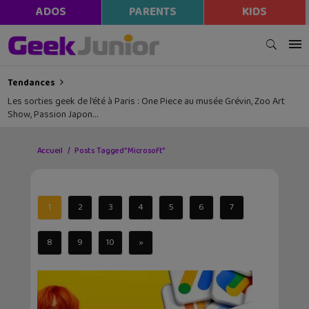
ADOS
PARENTS
KIDS
Tendances
Les sorties geek de l’été à Paris : One Piece au musée Grévin, Zoo Art
Show, Passion Japon…
Accueil
Posts Tagged "Microsoft"
1
2
3
4
5
6
7
8
9
10
»