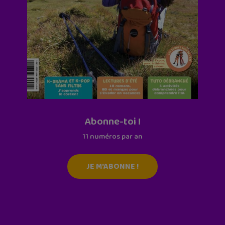
Abonne-toi !
11 numéros par an
JE M'ABONNE !