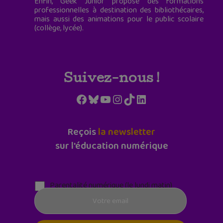
Enfin, Geek Junior propose des formations
professionnelles à destination des bibliothécaires,
mais aussi des animations pour le public scolaire
(collège, lycée).
Suivez-nous !
Facebook
Bluesky
YouTube
Instagram
TikTok
LinkedIn
Reçois
la newsletter
sur l'éducation numérique
Parentalité numérique (le lundi matin)