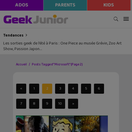
ADOS
PARENTS
KIDS
Tendances
Les sorties geek de l’été à Paris : One Piece au musée Grévin, Zoo Art
Show, Passion Japon…
Accueil
Posts Tagged "Microsoft"
(Page 2)
«
1
2
3
4
5
6
7
8
9
10
»