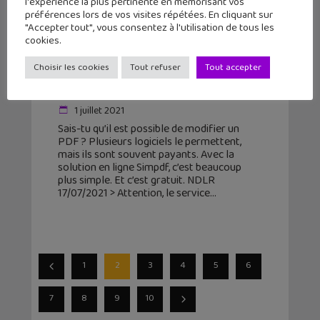
l'expérience la plus pertinente en mémorisant vos
préférences lors de vos visites répétées. En cliquant sur
"Accepter tout", vous consentez à l'utilisation de tous les
cookies.
Je débute sur PC : comment
modifier mes PDF ? Simpdf, une
Choisir les cookies
Tout refuser
Tout accepter
webapp gratuite !
1 juillet 2021
Sais-tu qu’il est possible de modifier un
PDF ? Plusieurs logiciels le permettent,
mais ils sont souvent payants. Avec la
solution en ligne Simpdf, c’est beaucoup
plus simple. Et c’est gratuit. NDLR
17/07/2021 > Attention, le service
1
2
3
4
5
6
7
8
9
10