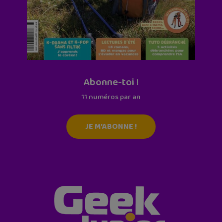
Abonne-toi !
11 numéros par an
JE M'ABONNE !