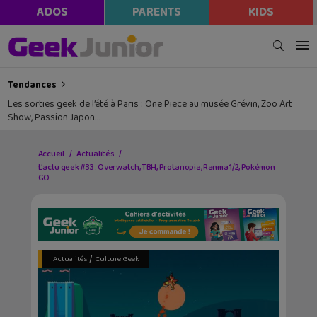
ADOS
PARENTS
KIDS
Tendances
Les sorties geek de l’été à Paris : One Piece au musée Grévin, Zoo Art
Show, Passion Japon…
Accueil
Actualités
L’actu geek #33 : Overwatch, TBH, Protanopia, Ranma 1/2, Pokémon
GO…
/
Actualités
Culture Geek