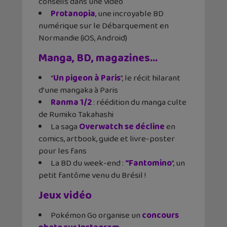
conseils dans une vidéo
Protanopia
, une incroyable BD
numérique sur le Débarquement en
Normandie (iOS, Android)
Manga, BD, magazines…
“
Un pigeon à Paris
”, le récit hilarant
d’une mangaka à Paris
Ranma 1/2
: réédition du manga culte
de Rumiko Takahashi
La saga
Overwatch se décline
en
comics, artbook, guide et livre-poster
pour les fans
La BD du week-end :
“Fantomino
”, un
petit fantôme venu du Brésil !
Jeux vidéo
Pokémon Go organise un
concours