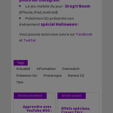
photo sur Instagram
Le jeu mobile du jour :
Drag’n’Boom
(iPhone, iPad, Android)
Pokémon GO présente son
événement
spécial Halloween
!
Vous pouvez aussi nous suivre sur
Facebook
et
Twitter.
Tags
Actualité
Information
Overwatch
Pokemon Go
Protanopia
Ranma 1/2
TBH
Article précédent
Article suivant
Apprendre avec
Effets spéciaux,
YouTube #50 :
Crevez l'écr...