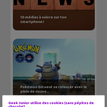
10 médias à suivre sur ton
smartphone !
Pokémon GO veut se relancer avec le
plein de nouve...
Geek Junior utilise des cookies (sans pépites de
chocolat)