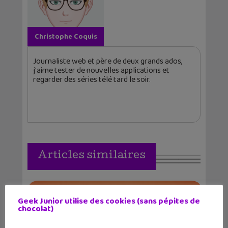
Christophe Coquis
Journaliste web et père de deux grands ados,
j'aime tester de nouvelles applications et
regarder des séries télé tard le soir.
Articles similaires
Geek Junior utilise des cookies (sans pépites de
chocolat)