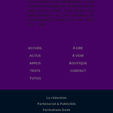
Vous pouvez vous désabonner à tout
moment en cliquant sur le lien en bas de
page de nos emails. Pour obtenir plus
d'informations sur nos pratiques de
confidentialité, rendez-vous sur notre
site web
geekjunior.fr/informations-
cookies/
ACCUEIL
À LIRE
ACTUS
À VOIR
APPLIS
BOUTIQUE
TESTS
CONTACT
TUTOS
La rédaction
Partenariat & Publicités
Formations Geek