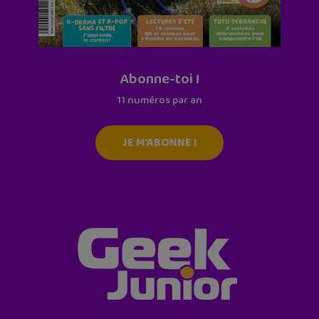
Abonne-toi !
11 numéros par an
JE M'ABONNE !