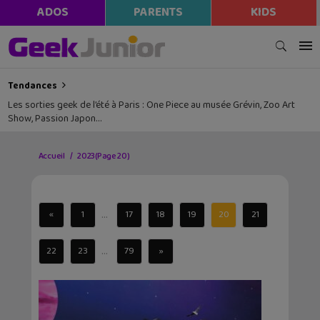
ADOS
PARENTS
KIDS
Tendances
Les sorties geek de l’été à Paris : One Piece au musée Grévin, Zoo Art
Show, Passion Japon…
Accueil
2023
(Page 20)
...
«
1
17
18
19
20
21
...
22
23
79
»