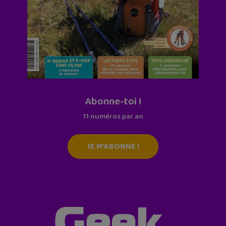
Abonne-toi !
11 numéros par an
JE M'ABONNE !