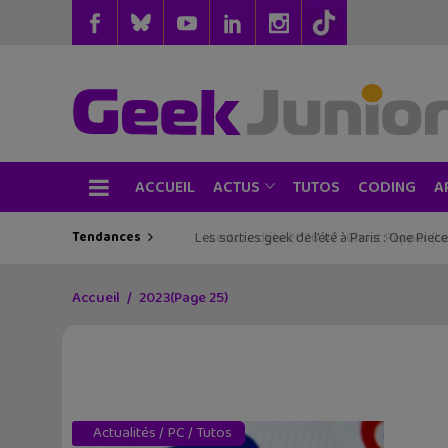
ACCUEIL
TUTOS
CODING
ACTUS
A
Tendances
Les sorties geek de l’été à Paris : One Pie
Accueil
2023
(Page 25)
Actualités
/
PC
/
Tutos