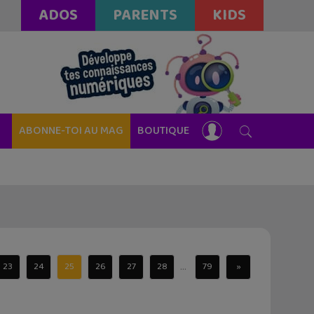
ADOS
PARENTS
KIDS
ABONNE-TOI AU MAG
BOUTIQUE
...
23
24
25
26
27
28
79
»