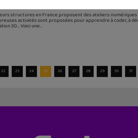
 juin 2023
eurs structures en France proposent des ateliers numériques d
euses activités sont proposées pour apprendre à coder, à déco
tion 3D… Voici une
22
23
24
25
26
27
28
29
30
31