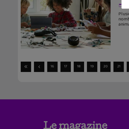
15
Plusi
nombr
anima
16
17
18
19
20
21
Le magazine