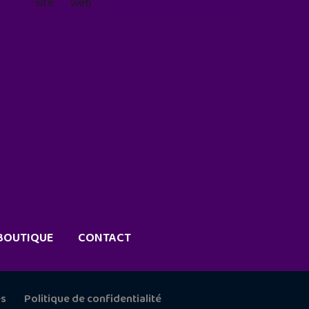
site web
geekjunior.fr/informations-
cookies/
BOUTIQUE
CONTACT
es
Politique de confidentialité