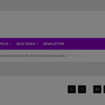
NEWSLETTER
PPLIS
JEUX VIDEO
ce au musée Grévin, Zoo Art Show, Passion Japon…
...
«
1
22