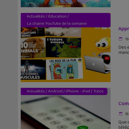
Actualités
/
Éducation
/
La chaine YouTube de la semaine
Appr
19
Des e
manq
Actualités
/
Android
/
iPhone - iPad
/
Tutos
Comm
16
Que c
télép