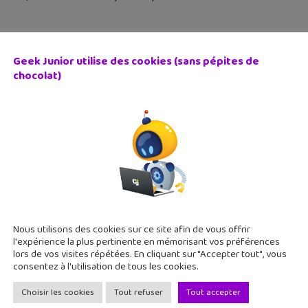
Geek Junior utilise des cookies (sans pépites de
chocolat)
métiers passions : Dans la peau d’une astronaute
 juin 2023
la peau d'une astronaute est un documentaire vivant, façon car
ronaute !
Nous utilisons des cookies sur ce site afin de vous offrir
l'expérience la plus pertinente en mémorisant vos préférences
lors de vos visites répétées. En cliquant sur "Accepter tout", vous
consentez à l'utilisation de tous les cookies.
Choisir les cookies
Tout refuser
Tout accepter
i tu participais à un atelier numérique cet été ?