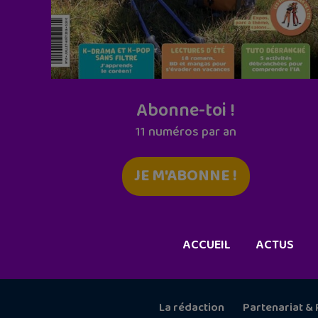
Abonne-toi !
11 numéros par an
JE M'ABONNE !
ACCUEIL
ACTUS
La rédaction
Partenariat & 