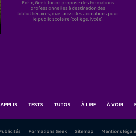
Enfin, Geek Junior propose des formations
professionnelles à destination des
bibliothécaires, mais aussi des animations pour
le public scolaire (collège, lycée).
APPLIS
TESTS
TUTOS
À LIRE
À VOIR
Publicités
Formations Geek
Sitemap
Mentions légal