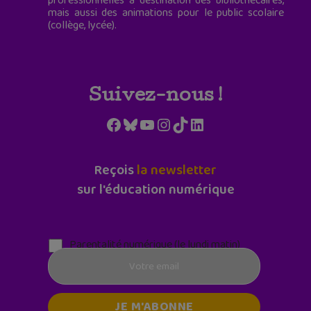
professionnelles à destination des bibliothécaires,
mais aussi des animations pour le public scolaire
(collège, lycée).
Suivez-nous !
Facebook
Bluesky
YouTube
Instagram
TikTok
LinkedIn
Reçois
la newsletter
sur l'éducation numérique
Parentalité numérique (le lundi matin)