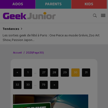
ADOS
PARENTS
KIDS
Tendances
Les sorties geek de l’été à Paris : One Piece au musée Grévin, Zoo Art
Show, Passion Japon…
Accueil
2023
(Page 30)
...
«
1
27
28
29
30
31
...
32
33
79
»