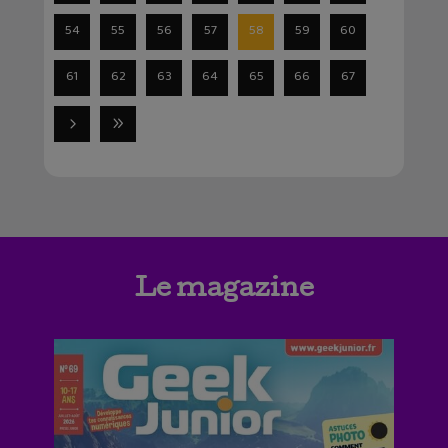
54
55
56
57
58
59
60
61
62
63
64
65
66
67
Le magazine