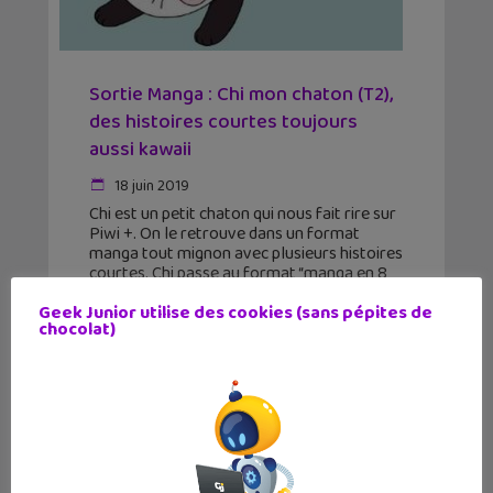
Sortie Manga : Chi mon chaton (T2),
des histoires courtes toujours
aussi kawaii
18 juin 2019
Chi est un petit chaton qui nous fait rire sur
Piwi +. On le retrouve dans un format
manga tout mignon avec plusieurs histoires
courtes. Chi passe au format “manga en 8
cases”, soit une
Geek Junior utilise des cookies (sans pépites de
chocolat)