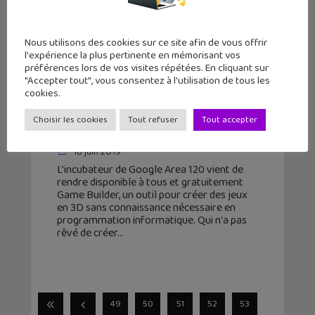
Nous utilisons des cookies sur ce site afin de vous offrir
l'expérience la plus pertinente en mémorisant vos
préférences lors de vos visites répétées. En cliquant sur
"Accepter tout", vous consentez à l'utilisation de tous les
cookies.
Avec Game Builder, tu peux créer un
Choisir les cookies
Tout refuser
Tout accepter
jeu vidéo sans savoir coder !
18 juin 2019
L'incubateur de Google Area 120 vient de
rendre disponible à tous et gratuitement
Game Builder, un outil pour créer des jeux
en 3D sans connaissance nécessaire en
programmation informatique. Qui n'a pas
rêvé de créer
49
50
51
52
53