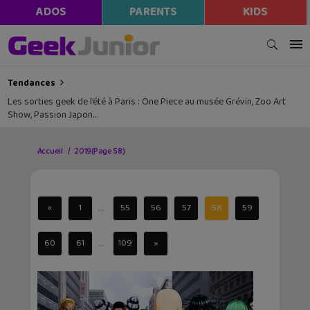
ADOS
PARENTS
KIDS
Tendances
Les sorties geek de l’été à Paris : One Piece au musée Grévin, Zoo Art
Show, Passion Japon…
Accueil
2019
(Page 58)
...
«
1
55
56
57
58
59
...
60
61
109
»