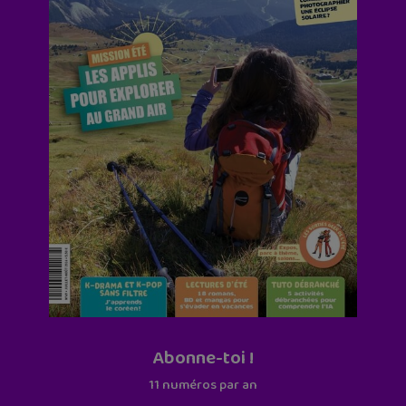
Abonne-toi !
11 numéros par an