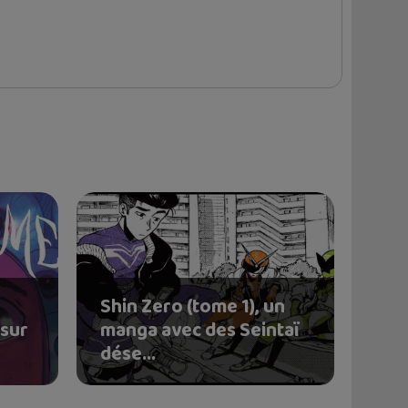
Shin Zero (tome 1), un
 sur
manga avec des Seintaï
dése...