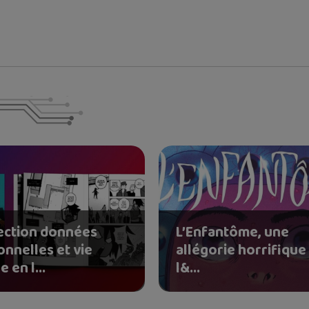
ection données
L’Enfantôme, une
onnelles et vie
allégorie horrifique
e en l...
l&...