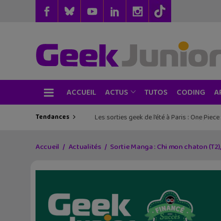
ACCUEIL
TUTOS
CODING
ACTUS
A
Tendances
Les sorties geek de l’été à Paris : One Pie
Accueil
Actualités
Sortie Manga : Chi mon chaton (T2),