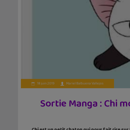
18 juin 2019
Mariel Balbuena Vallejos
Sortie Manga : Chi m
Chi est un petit chaton qui nous fait rire s