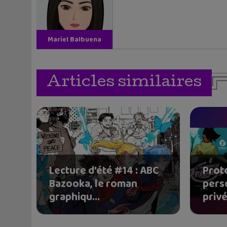
Mariel Balbuena
Vallejos
Articles similaires
Lecture d’été #14 : ABC
Prot
Bazooka, le roman
pers
graphiqu...
privé