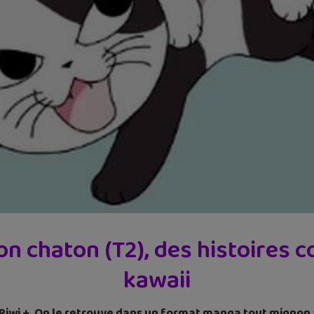
on chaton (T2), des histoires c
kawaii
ur Piwi +. On le retrouve dans un format manga tout mignon 