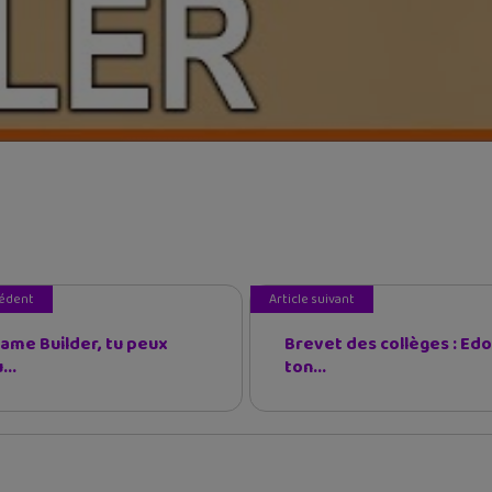
cédent
Article suivant
ame Builder, tu peux
Brevet des collèges : Ed
...
ton...