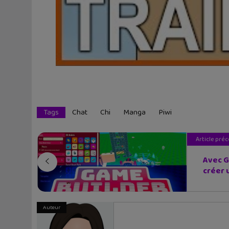
Tags
Chat
Chi
Manga
Piwi
Article pré
Avec G
créer u
Auteur