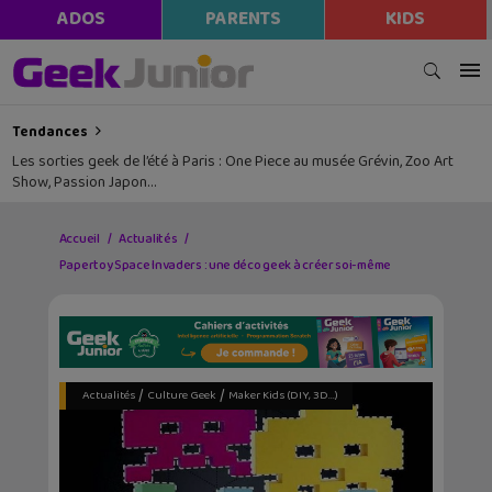
ADOS
PARENTS
KIDS
Tendances
Les sorties geek de l’été à Paris : One Piece au musée Grévin, Zoo Art
Show, Passion Japon…
Accueil
Actualités
Papertoy Space Invaders : une déco geek à créer soi-même
/
/
Actualités
Culture Geek
Maker Kids (DIY, 3D...)