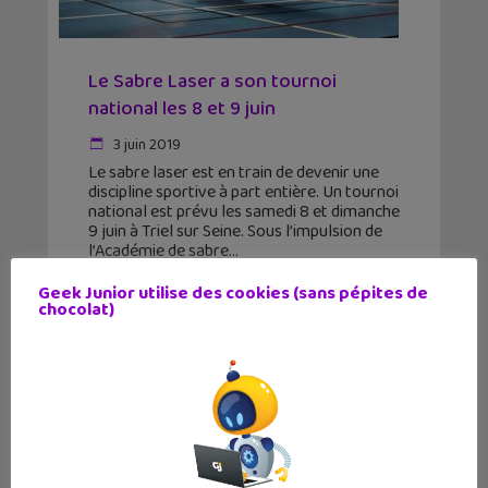
Le Sabre Laser a son tournoi
national les 8 et 9 juin
3 juin 2019
Le sabre laser est en train de devenir une
discipline sportive à part entière. Un tournoi
national est prévu les samedi 8 et dimanche
9 juin à Triel sur Seine. Sous l’impulsion de
l’Académie de sabre
Geek Junior utilise des cookies (sans pépites de
chocolat)