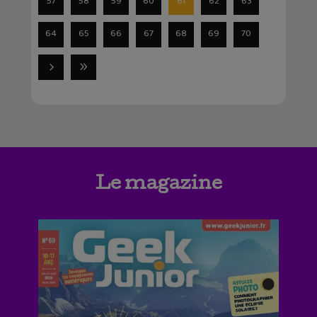
57
58
59
60
61
62
63
64
65
66
67
68
69
70
Le magazine