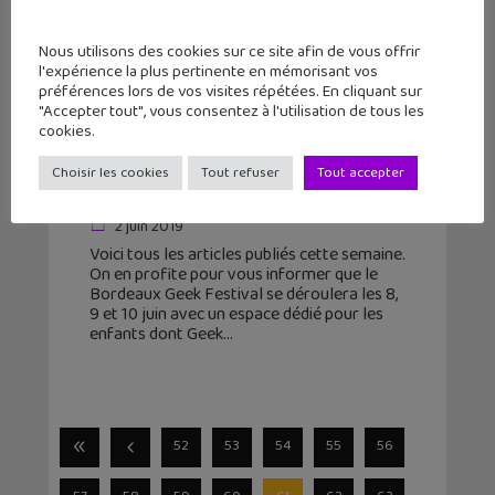
Nous utilisons des cookies sur ce site afin de vous offrir
l'expérience la plus pertinente en mémorisant vos
préférences lors de vos visites répétées. En cliquant sur
"Accepter tout", vous consentez à l'utilisation de tous les
cookies.
L’actu Geek #109 : FIFA 19,
TimeJump, Brevet des collèges,
Choisir les cookies
Tout refuser
Tout accepter
Bordeaux Geek Festival
2 juin 2019
Voici tous les articles publiés cette semaine.
On en profite pour vous informer que le
Bordeaux Geek Festival se déroulera les 8,
9 et 10 juin avec un espace dédié pour les
enfants dont Geek
52
53
54
55
56