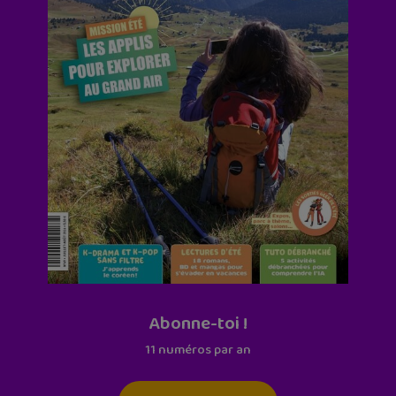
Abonne-toi !
11 numéros par an