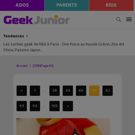
ADOS
PARENTS
KIDS
Tendances
Les sorties geek de l’été à Paris : One Piece au musée Grévin, Zoo Art
Show, Passion Japon…
Accueil
2019
(Page 61)
...
«
1
58
59
60
61
62
...
63
64
109
»