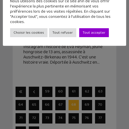
Nous utilisons des cookies sur ce site afin de vous offrir
l'expérience la plus pertinente en mémorisant vos
préférences lors de vos visites répétées. En cliquant sur
« Eva Stories » : et si une ado avait
"Accepter tout", vous consentez à l'utilisation de tous les
Instagram pendant la Shoah ?
cookies.
6 mai 2019
Choisir les cookies
Tout refuser
Tout accepter
Comment expliquer la Shoah aux plus
jeunes ? "Eva Stories" adapte en stories
Instagram l'histoire de Eva Heyman, jeune
hongroise de 13 ans, assassinée à
Auschwitz-Birkenau en 1944. C'est une
histoire vraie. Déportée à Auschwitz en
59
60
61
62
63
64
65
66
67
68
69
70
71
72
73
74
75
76
77