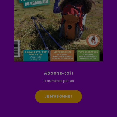
Abonne-toi !
11 numéros par an
JE M'ABONNE !