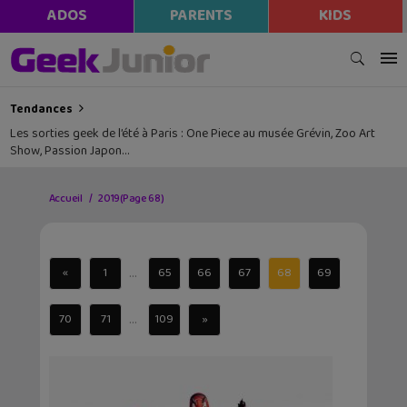
ADOS
PARENTS
KIDS
Tendances
Les sorties geek de l’été à Paris : One Piece au musée Grévin, Zoo Art
Show, Passion Japon…
Accueil
2019
(Page 68)
...
«
1
65
66
67
68
69
...
70
71
109
»