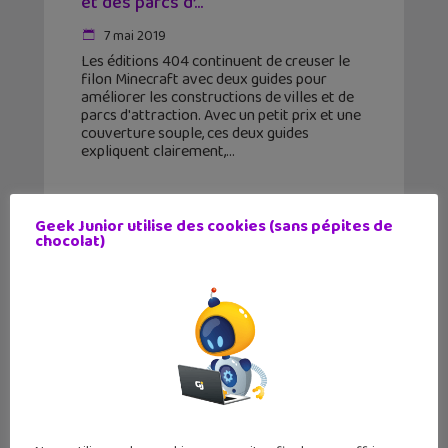
et des parcs d’...
7 mai 2019
Les éditions 404 continuent de creuser le
filon Minecraft avec deux guides pour
améliorer les constructions de villes et de
parcs d'attraction. Avec un petit prix et une
couverture souple, ces deux guides
expliquent clairement,
Geek Junior utilise des cookies (sans pépites de
chocolat)