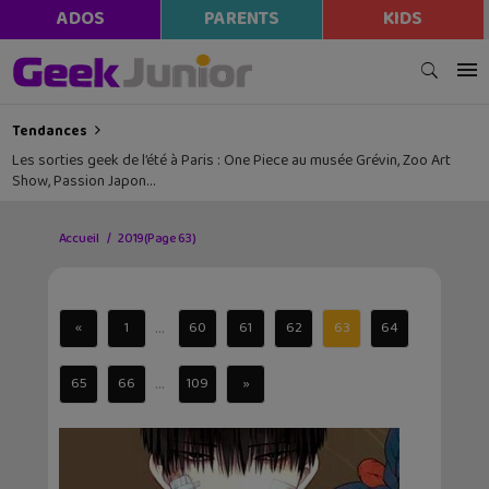
ADOS
PARENTS
KIDS
Tendances
Les sorties geek de l’été à Paris : One Piece au musée Grévin, Zoo Art
Show, Passion Japon…
Accueil
2019
(Page 63)
...
«
1
60
61
62
63
64
...
65
66
109
»