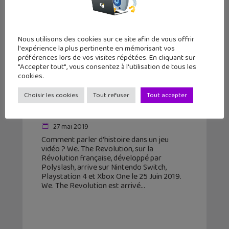
Nous utilisons des cookies sur ce site afin de vous offrir
l'expérience la plus pertinente en mémorisant vos
préférences lors de vos visites répétées. En cliquant sur
"Accepter tout", vous consentez à l'utilisation de tous les
cookies.
We. The Revolution, le jeu sur la
Révolution française arrive sur
Choisir les cookies
Tout refuser
Tout accepter
Nintendo Switch, PS4, Xb...
27 mai 2019
Comment parler d'histoire dans un jeu
vidéo ? We. The Revolution, sur la
Révolution française, développé par
Polyslash, arrive sur Nintendo Switch,
Playstation 4 et Xbox One le 25 Juin 2019.
We. The Revolution est arrivé