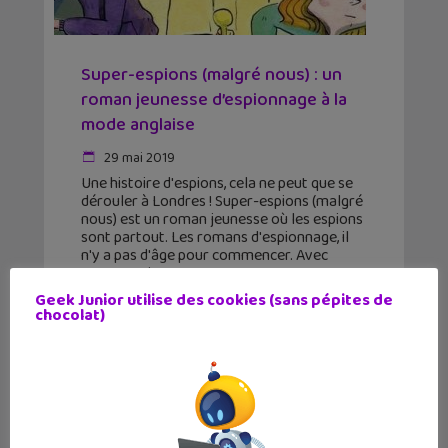
Super-espions (malgré nous) : un
roman jeunesse d’espionnage à la
mode anglaise
29 mai 2019
Une histoire d'espions, cela ne peut que se
dérouler à Londres ! Super-espions (malgré
nous) est un roman jeunesse où les espions
sont partout. Les romans d'espionnage, il
n'y a pas d'âge pour commencer. Avec
Super-espions
Geek Junior utilise des cookies (sans pépites de
chocolat)