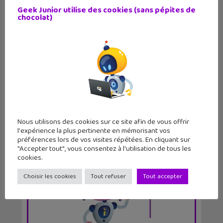
Geek Junior utilise des cookies (sans pépites de
chocolat)
LE MAG
GEEK JUNIOR
11 numéros par an
Nous utilisons des cookies sur ce site afin de vous offrir
l'expérience la plus pertinente en mémorisant vos
par abonnement et chez ton marchand de
préférences lors de vos visites répétées. En cliquant sur
journaux
"Accepter tout", vous consentez à l'utilisation de tous les
cookies.
Choisir les cookies
Tout refuser
Tout accepter