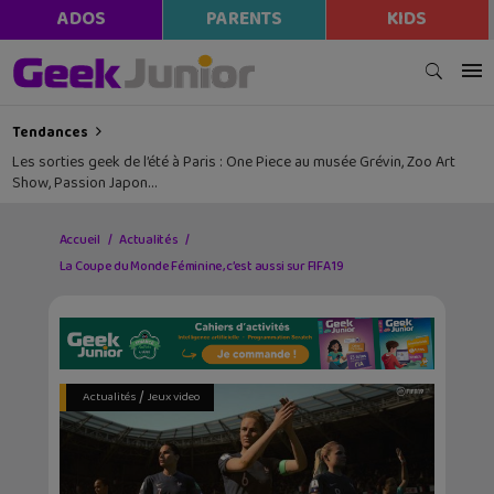
ADOS
PARENTS
KIDS
Tendances
Les sorties geek de l’été à Paris : One Piece au musée Grévin, Zoo Art
Show, Passion Japon…
Accueil
Actualités
La Coupe du Monde Féminine, c’est aussi sur FIFA 19
/
Actualités
Jeux video