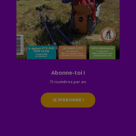
Abonne-toi !
11 numéros par an
JE M'ABONNE !