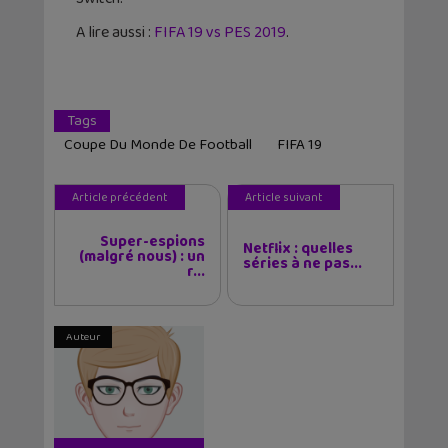
A lire aussi :
FIFA 19 vs PES 2019
.
Tags
Coupe Du Monde De Football
FIFA 19
Article précédent
Article suivant
Super-espions
Netflix : quelles
(malgré nous) : un
séries à ne pas...
r...
Auteur