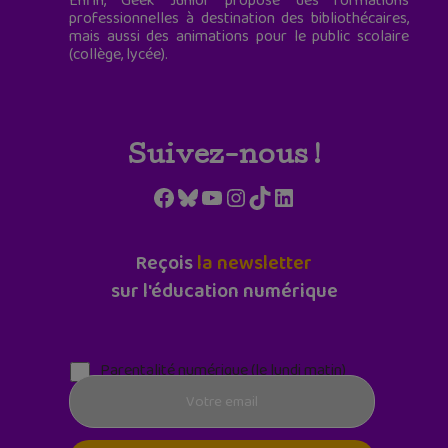
Enfin, Geek Junior propose des formations
professionnelles à destination des bibliothécaires,
mais aussi des animations pour le public scolaire
(collège, lycée).
Suivez-nous !
Facebook
Bluesky
YouTube
Instagram
TikTok
LinkedIn
Reçois
la newsletter
sur l'éducation numérique
Parentalité numérique (le lundi matin)