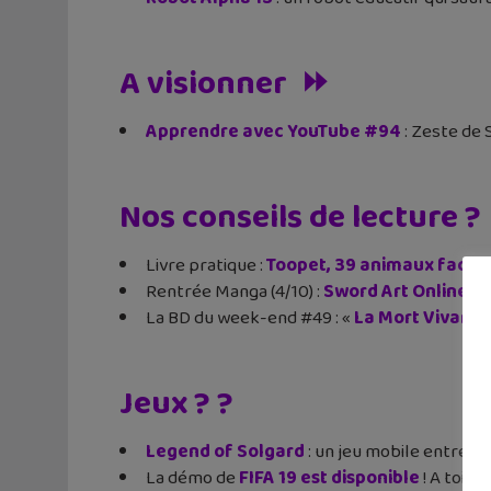
A visionner ⏩
Apprendre avec YouTube #94
: Zeste de 
Nos conseils de lecture ?
Livre pratique :
Toopet, 39 animaux facile
Rentrée Manga (4/10) :
Sword Art Online
– P
La BD du week-end #49 : «
La Mort Vivante
Jeux ? ?
Legend of Solgard
: un jeu mobile entre p
La démo de
FIFA 19 est disponible
! A toi de