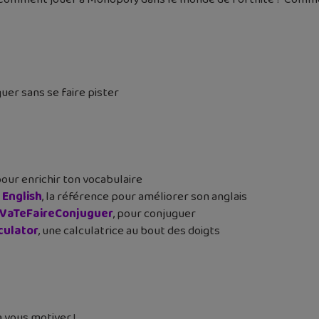
uer sans se faire pister
 pour enrichir ton vocabulaire
 English
, la référence pour améliorer son anglais
VaTeFaireConjuguer
, pour conjuguer
culator
, une calculatrice au bout des doigts
a vous motiver !