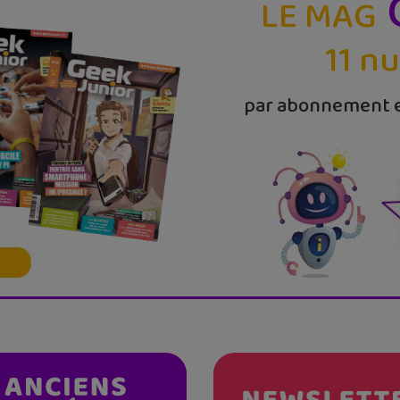
LE MAG
11 n
par abonnement e