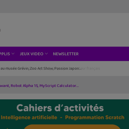
NEWSLETTER
PPLIS
JEUX VIDEO
ce au musée Grévin, Zoo Art Show, Passion Japon…
 Qwant, Robot Alpha 1S, MyScript Calculator…