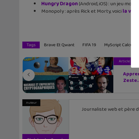
Hungry Dragon
(Android, iOS) : un jeu mobile
Monopoly : après Rick et Morty, voici
la vers
Tags
Brave Et Qwant
FIFA 19
MyScript Calculat
Article pré
Appren
Zeste..
Auteur
Journaliste web et père de