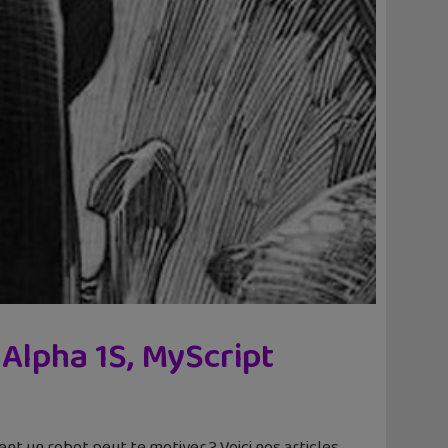
 Alpha 1S, MyScript
t un robot peut te motiver ? Voici nos articles