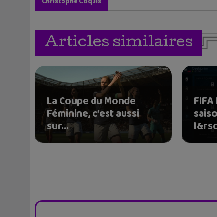
Christophe Coquis
Articles similaires
La Coupe du Monde
FIFA 
Féminine, c’est aussi
saiso
sur...
l&rsq