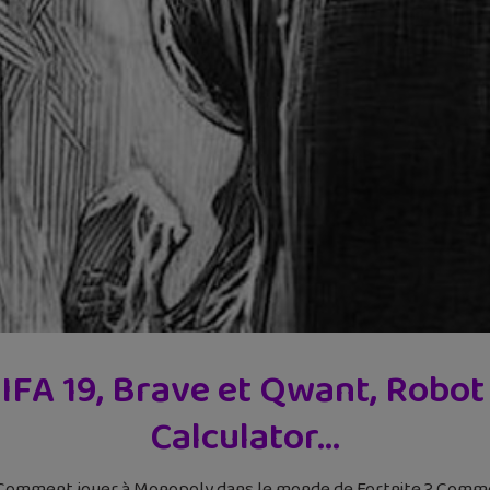
FIFA 19, Brave et Qwant, Robot
Calculator…
 Comment jouer à Monopoly dans le monde de Fortnite ? Commen