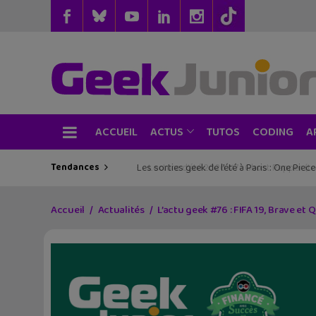
ACCUEIL
TUTOS
CODING
ACTUS
A
Tendances
Les sorties geek de l’été à Paris : One Pie
Accueil
Actualités
L’actu geek #76 : FIFA 19, Brave et