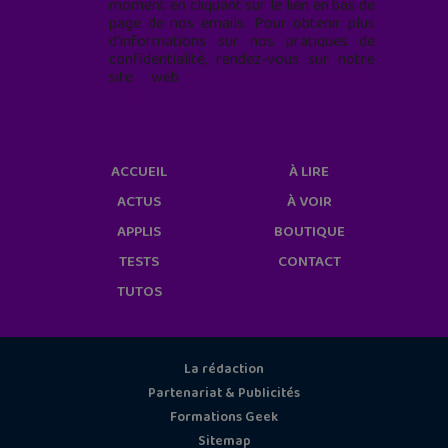
moment en cliquant sur le lien en bas de
page de nos emails. Pour obtenir plus
d'informations sur nos pratiques de
confidentialité, rendez-vous sur notre
site web
geekjunior.fr/informations-
cookies/
ACCUEIL
À LIRE
ACTUS
À VOIR
APPLIS
BOUTIQUE
TESTS
CONTACT
TUTOS
La rédaction
Partenariat & Publicités
Formations Geek
Sitemap