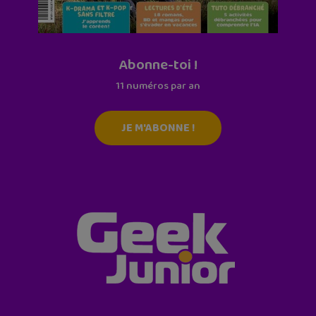
Abonne-toi !
11 numéros par an
JE M'ABONNE !