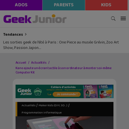
ADOS
PARENTS
KIDS
Tendances
Les sorties geek de l’été à Paris : One Piece au musée Grévin, Zoo Art
Show, Passion Japon…
Accueil
Actualités
Kano ajoute un écran tactile à son ordinateur à monter soi-même
Computer Kit
/
/
Actualités
Maker Kids (DIY, 3D...)
Programmation informatique