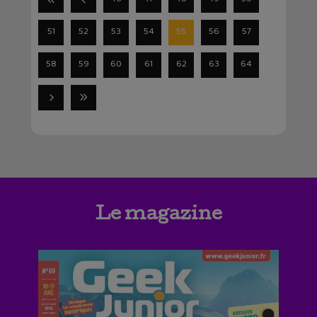
51
52
53
54
55
56
57
58
59
60
61
62
63
64
Le magazine