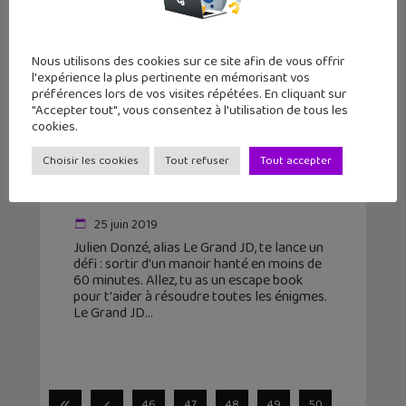
Nous utilisons des cookies sur ce site afin de vous offrir
l'expérience la plus pertinente en mémorisant vos
préférences lors de vos visites répétées. En cliquant sur
"Accepter tout", vous consentez à l'utilisation de tous les
cookies.
Escape Book : « Cauchemar en
Choisir les cookies
Tout refuser
Tout accepter
Ecosse », le défi du YouTubeur Le
Grand JD
25 juin 2019
Julien Donzé, alias Le Grand JD, te lance un
défi : sortir d'un manoir hanté en moins de
60 minutes. Allez, tu as un escape book
pour t'aider à résoudre toutes les énigmes.
Le Grand JD
46
47
48
49
50