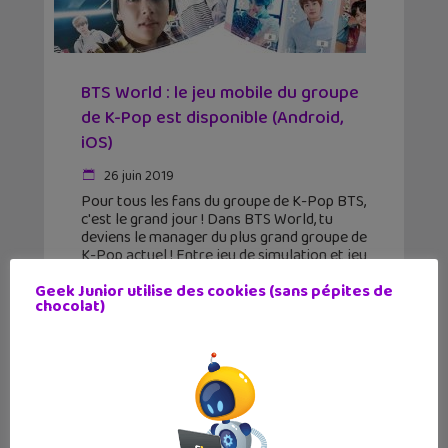
BTS World : le jeu mobile du groupe
de K-Pop est disponible (Android,
iOS)
26 juin 2019
Pour tous les fans du groupe de K-Pop BTS,
c'est le grand jour ! Dans BTS World, tu
deviens le manager du plus grand groupe de
K-Pop actuel ! Entre jeu de simulation et jeu
promotionnel
Geek Junior utilise des cookies (sans pépites de
chocolat)