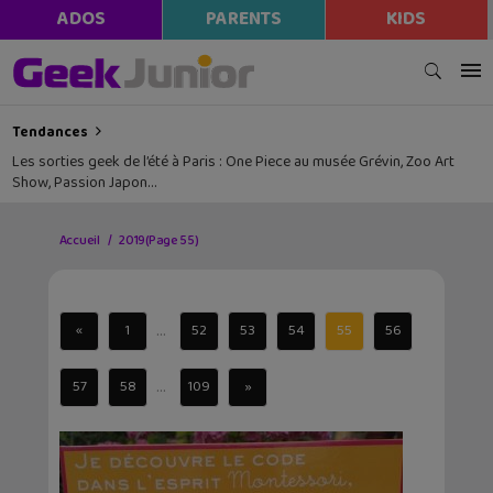
ADOS
PARENTS
KIDS
Tendances
Les sorties geek de l’été à Paris : One Piece au musée Grévin, Zoo Art
Show, Passion Japon…
Accueil
2019
(Page 55)
...
«
1
52
53
54
55
56
...
57
58
109
»