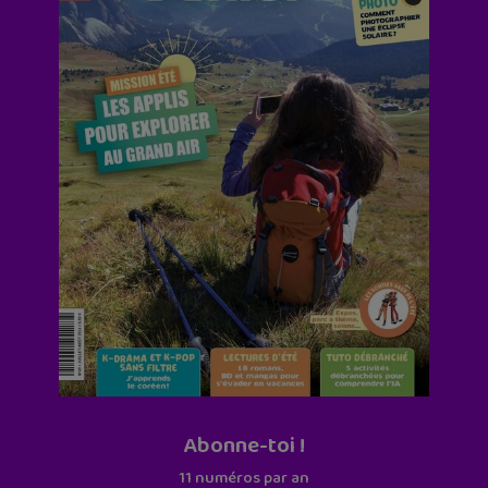
Abonne-toi !
11 numéros par an