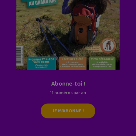
Abonne-toi !
11 numéros par an
JE M'ABONNE !