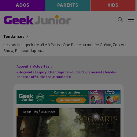
ADOS
PARENTS
KIDS
Tendances
Les sorties geek de l’été à Paris : One Piece au musée Grévin, Zoo Art
Show, Passion Japon…
Accueil
Actualités
« Hogwarts Legacy : L’héritage de Poudlard », la nouvelle bande-
annonce officielle époustouflante
/
Actualités
Jeux video