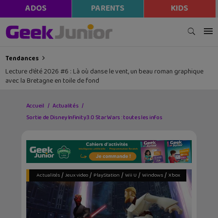
modal-check
ADOS
PARENTS
KIDS
Tendances
Lecture d’été 2026 #6 : Là où danse le vent, un beau roman graphique
avec la Bretagne en toile de fond
Accueil
Actualités
Sortie de Disney Infinity 3.0 Star Wars : toutes les infos
/
/
/
/
/
Actualités
Jeux video
PlayStation
Wii U
Windows
Xbox