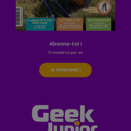
Abonne-toi !
11 numéros par an
JE M'ABONNE !