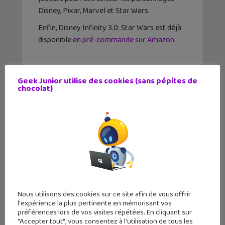
Disney, Pixar, Marvel et Star Wars.
Enfin, Disney Infinity 3.0: Star Wars est déjà
disponible
en pré-commande sur Amazon
.
Geek Junior utilise des cookies (sans pépites de
Tags
chocolat)
Disney Infinity 3.0
Figurines Connectées
✕
Jeu PC
Jeu Vidéo
PlayStation
Star Wars
Wii U
Xbox
Article précédent
Article suivant
Google Science
Pac-Man 256 : les
Fair : quand les
glitchs contre-a...
ad...
Nous utilisons des cookies sur ce site afin de vous offrir
l'expérience la plus pertinente en mémorisant vos
préférences lors de vos visites répétées. En cliquant sur
"Accepter tout", vous consentez à l'utilisation de tous les
Auteur