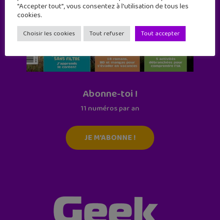
"Accepter tout", vous consentez à l'utilisation de tous les
cookies.
Choisir les cookies
Tout refuser
Tout accepter
Abonne-toi !
11 numéros par an
JE M'ABONNE !