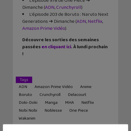
L’épisode 978 de One Piece ➔
Dimanche (
ADN
,
Crunchyroll
)
L’épisode 203 de Boruto : Naruto Next
Generations ➔ Dimanche (
ADN
,
Netflix
,
Amazon Prime Vidéo
)
Découvre les sorties des semaines
passées
en cliquant ici.
À lundi prochain
!
Tags
ADN
Amazon Prime Vidéo
Anime
Boruto
Crunchyroll
Delacourt
Doki-Doki
Manga
MHA
Netflix
Nobi Nobi
Noblesse
One Piece
Wakanim