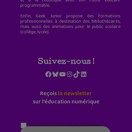
et à la robotique avec son robot éducatif
programmable.
Enfin, Geek Junior propose des formations
professionnelles à destination des bibliothécaires,
mais aussi des animations pour le public scolaire
(collège, lycée).
Suivez-nous !
Facebook
Bluesky
YouTube
Instagram
TikTok
LinkedIn
Reçois
la newsletter
sur l'éducation numérique
Parentalité numérique (le lundi matin)