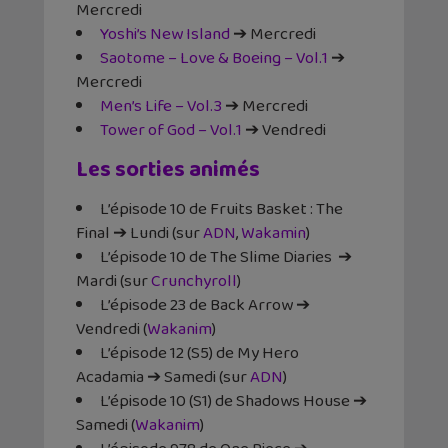
Mercredi
Yoshi’s New Island
➔ Mercredi
Saotome – Love & Boeing – Vol.1
➔
Mercredi
Men’s Life – Vol.3
➔ Mercredi
Tower of God – Vol.1
➔ Vendredi
Les sorties animés
L’épisode 10 de Fruits Basket : The
Final ➔ Lundi (sur
ADN
,
Wakamin
)
L’épisode 10 de The Slime Diaries
➔
Mardi (sur
Crunchyroll
)
L’épisode 23 de Back Arrow ➔
Vendredi (
Wakanim
)
L’épisode 12 (S5) de My Hero
Acadamia ➔ Samedi (sur
ADN
)
L’épisode 10 (S1) de Shadows House ➔
Samedi (
Wakanim
)