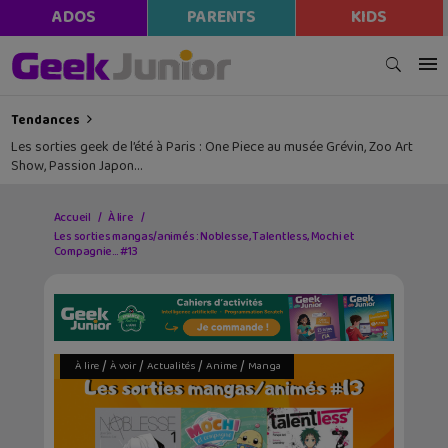
ADOS
PARENTS
KIDS
Tendances
Les sorties geek de l’été à Paris : One Piece au musée Grévin, Zoo Art
Show, Passion Japon…
Accueil
À lire
Les sorties mangas/animés : Noblesse, Talentless, Mochi et
Compagnie… #13
/
/
/
/
À lire
À voir
Actualités
Anime
Manga