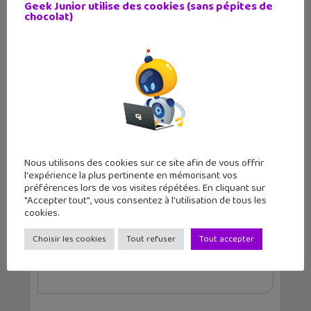
Geek Junior utilise des cookies (sans pépites de
Article précédent
Article suivant
chocolat)
L'actu geek de la
Tchikita, le
semaine : T...
magazine pour l'...
Auteur
Nous utilisons des cookies sur ce site afin de vous offrir
l'expérience la plus pertinente en mémorisant vos
Solène Kutzner
préférences lors de vos visites répétées. En cliquant sur
"Accepter tout", vous consentez à l'utilisation de tous les
Passionnée par l'univers des animés, j'aime
cookies.
apprendre et faire découvrir !
Choisir les cookies
Tout refuser
Tout accepter