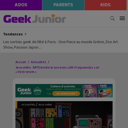
ADOS
PARENTS
KIDS
Tendances
Les sorties geek de l’été à Paris : One Piece au musée Grévin, Zoo Art
Show, Passion Japon…
Accueil
Actualités
Jeux vidéo : ARTE monte le son avec « Alt-Frequencies » et
« Vectronom »
/
Actualités
Jeux video