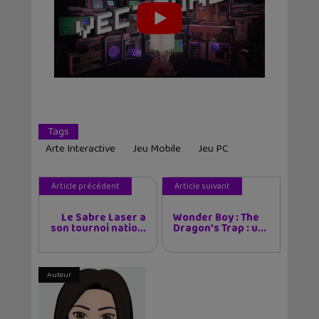
Tags
Arte Interactive
Jeu Mobile
Jeu PC
Article précédent
Article suivant
Le Sabre Laser a
Wonder Boy : The
son tournoi natio...
Dragon’s Trap : u...
Auteur