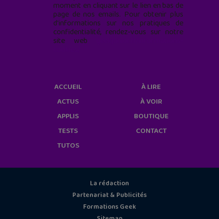
moment en cliquant sur le lien en bas de
page de nos emails. Pour obtenir plus
d'informations sur nos pratiques de
confidentialité, rendez-vous sur notre
site web
geekjunior.fr/informations-
cookies/
ACCUEIL
À LIRE
ACTUS
À VOIR
APPLIS
BOUTIQUE
TESTS
CONTACT
TUTOS
La rédaction
Partenariat & Publicités
Formations Geek
Sitemap