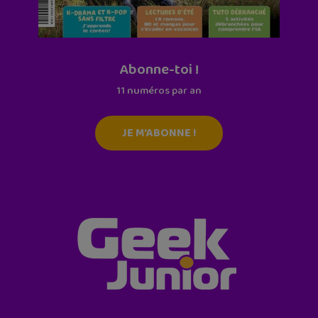
Abonne-toi !
11 numéros par an
JE M'ABONNE !