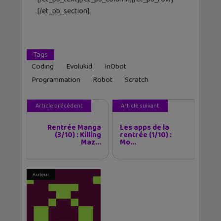
[/et_pb_section]
Tags
Coding
Evolukid
InObot
Programmation
Robot
Scratch
Article précédent
Article suivant
Rentrée Manga
Les apps de la
(3/10) : Killing
rentrée (1/10) :
Maz...
Mo...
Auteur