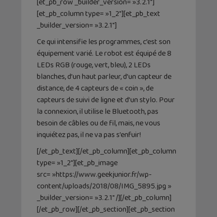
[et_pb_row _builder_version= »3.2.1″]
[et_pb_column type= »1_2″][et_pb_text
_builder_version= »3.2.1″]
Ce qui intensifie les programmes, c’est son
équipement varié. Le robot est équipé de 8
LEDs RGB (rouge, vert, bleu), 2 LEDs
blanches, d’un haut parleur, d’un capteur de
distance, de 4 capteurs de « coin », de
capteurs de suivi de ligne et d’un stylo. Pour
la connexion, il utilise le Bluetooth, pas
besoin de câbles ou de fil, mais, ne vous
inquiétez pas, il ne va pas s’enfuir!
[/et_pb_text][/et_pb_column][et_pb_column
type= »1_2″][et_pb_image
src= »https://www.geekjunior.fr/wp-
content/uploads/2018/08/IMG_5895.jpg »
_builder_version= »3.2.1″ /][/et_pb_column]
[/et_pb_row][/et_pb_section][et_pb_section