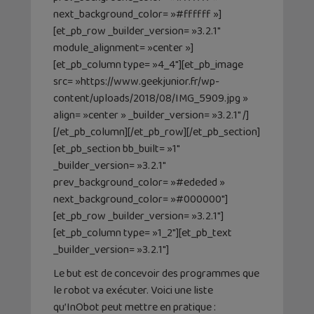
next_background_color= »#ffffff »]
[et_pb_row _builder_version= »3.2.1″
module_alignment= »center »]
[et_pb_column type= »4_4″][et_pb_image
src= »https://www.geekjunior.fr/wp-
content/uploads/2018/08/IMG_5909.jpg »
align= »center » _builder_version= »3.2.1″ /]
[/et_pb_column][/et_pb_row][/et_pb_section]
[et_pb_section bb_built= »1″
_builder_version= »3.2.1″
prev_background_color= »#ededed »
next_background_color= »#000000″]
[et_pb_row _builder_version= »3.2.1″]
[et_pb_column type= »1_2″][et_pb_text
_builder_version= »3.2.1″]
Le but est de concevoir des programmes que
le robot va exécuter. Voici une liste
qu’InObot peut mettre en pratique :