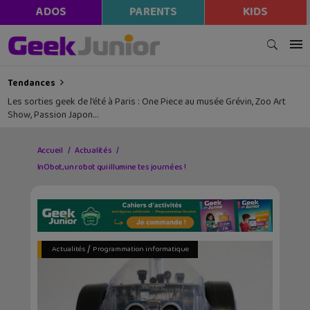
ADOS
PARENTS
KIDS
Tendances
Les sorties geek de l’été à Paris : One Piece au musée Grévin, Zoo Art
Show, Passion Japon…
Accueil
Actualités
InObot, un robot qui illumine tes journées !
/
Actualités
Programmation informatique