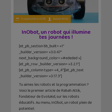
5 septembre 2018
Rabah Attik
InObot, un robot qui illumine
tes journées !
[et_pb_section bb_built= »1″
_builder_version= »3.0.47″
next_background_color= »#ededed »]
[et_pb_row _builder_version= »3.2.1″]
[et_pb_column type= »4_4″][et_pb_text
_builder_version= »3.17.3″]
Tu aimes les robots et la programmation ?
Voici le premier article de Rabah Attik,
fondateur de Evolukid, sur les robots
éducatifs. Au menu, InObot, un robot plein de
potentiel.