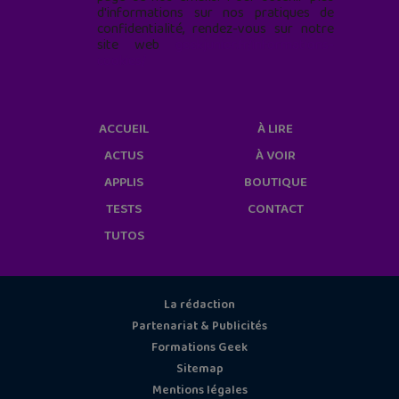
d'informations sur nos pratiques de
confidentialité, rendez-vous sur notre
site web
geekjunior.fr/informations-
cookies/
ACCUEIL
À LIRE
ACTUS
À VOIR
APPLIS
BOUTIQUE
TESTS
CONTACT
TUTOS
La rédaction
Partenariat & Publicités
Formations Geek
Sitemap
Mentions légales