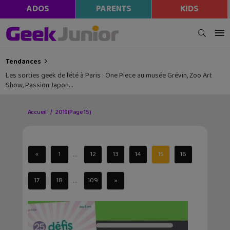
ADOS
PARENTS
KIDS
Tendances
Les sorties geek de l’été à Paris : One Piece au musée Grévin, Zoo Art
Show, Passion Japon…
Accueil
2019
(Page 15)
...
«
1
12
13
14
15
16
...
17
18
109
»