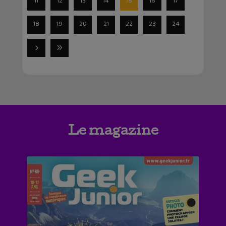
11
12
13
14
15
16
17
18
19
20
21
22
23
24
Le magazine