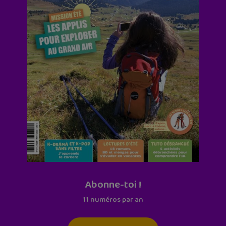
Abonne-toi !
11 numéros par an