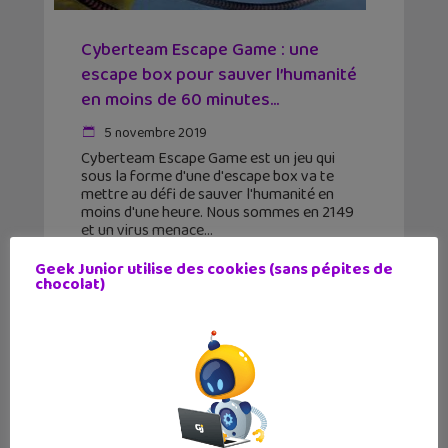
Cyberteam Escape Game : une
escape box pour sauver l’humanité
en moins de 60 minutes...
5 novembre 2019
Cyberteam Escape Game est un jeu qui
sous la forme d'une d'escape box va te
mettre au défi de sauver l'humanité en
moins d'une heure. Nous sommes en 2149
et un virus menace
Geek Junior utilise des cookies (sans pépites de
chocolat)