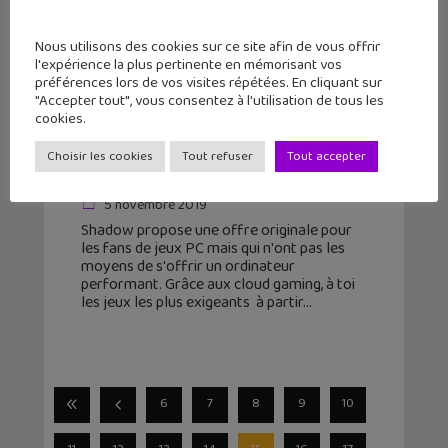
Nous utilisons des cookies sur ce site afin de vous offrir
l'expérience la plus pertinente en mémorisant vos
préférences lors de vos visites répétées. En cliquant sur
"Accepter tout", vous consentez à l'utilisation de tous les
cookies.
Shadow : un ordinateur PC puissant
et pas cher pour les joueurs grâce
Choisir les cookies
Tout refuser
Tout accepter
au cloud gaming
5 novembre 2019
Shadow propose une offre originale pour
les fans de jeux PC mais qui n'ont pas les
moyens de s'offrir un ordinateur
performant. Grâce aux cloud gaming, à toi
les jeux les plus exigeants à partir
6
7
8
9
10