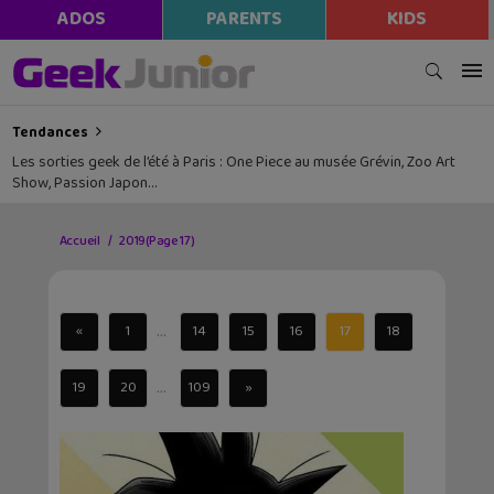
ADOS
PARENTS
KIDS
Tendances
Les sorties geek de l’été à Paris : One Piece au musée Grévin, Zoo Art
Show, Passion Japon…
Accueil
2019
(Page 17)
...
«
1
14
15
16
17
18
...
19
20
109
»