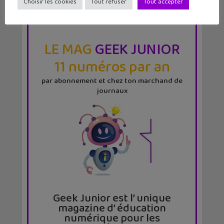
Choisir les cookies
Tout refuser
Tout accepter
LE MAG
GEEK JUNIOR
11 numéros par an
par abonnement et chez ton marchand de
journaux
Geek Junior est l’ unique
magazine d’ éducation
numérique pour les