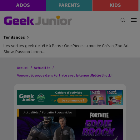
ADOS
PARENTS
KIDS
Tendances
Les sorties geek de l’été à Paris : One Piece au musée Grévin, Zoo Art
Show, Passion Japon…
Accueil
Actualités
Venom débarque dans Fortnite avec la tenue d’Eddie Brock !
/
/
Actualités
Fortnite
Jeux video