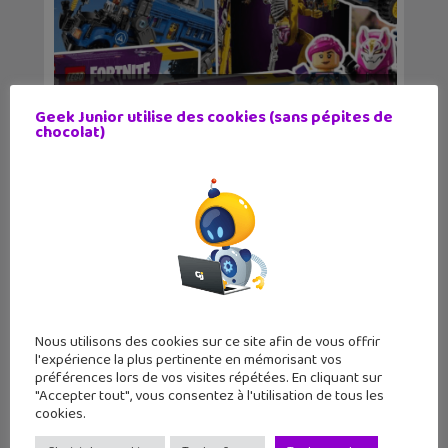
LEGO révèle les sets inspirés du jeu
Geek Junior utilise des cookies (sans pépites de
vidéo Fortnit...
chocolat)
Nous utilisons des cookies sur ce site afin de vous offrir
l'expérience la plus pertinente en mémorisant vos
préférences lors de vos visites répétées. En cliquant sur
"Accepter tout", vous consentez à l'utilisation de tous les
cookies.