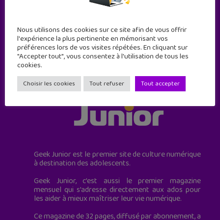
JE M'ABONNE !
Nous utilisons des cookies sur ce site afin de vous offrir
l'expérience la plus pertinente en mémorisant vos
préférences lors de vos visites répétées. En cliquant sur
"Accepter tout", vous consentez à l'utilisation de tous les
cookies.
Choisir les cookies
Tout refuser
Tout accepter
Geek Junior est le premier site de culture numérique
à destination des adolescents.
Geek Junior, c’est aussi le premier magazine
mensuel qui s’adresse directement aux ados pour
les aider à mieux maîtriser leur vie numérique.
Ce magazine de 32 pages, diffusé par abonnement, a