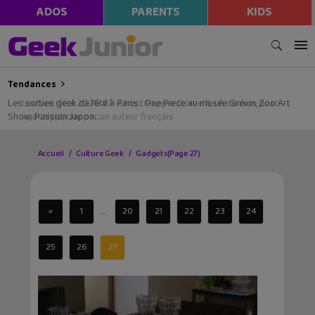
ADOS
PARENTS
KIDS
Tendances
Les sorties geek de l’été à Paris : One Piece au musée Grévin, Zoo Art
Show, Passion Japon…
Accueil
Culture Geek
Gadgets
(Page 27)
...
«
1
20
21
22
23
24
25
26
27