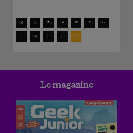
18
19
20
21
22
23
24
25
26
27
Le magazine