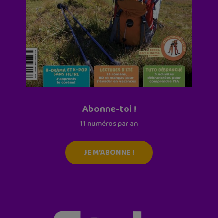
Abonne-toi !
11 numéros par an
JE M'ABONNE !