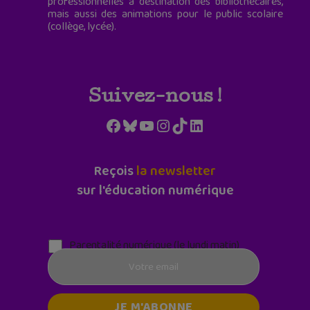
professionnelles à destination des bibliothécaires,
mais aussi des animations pour le public scolaire
(collège, lycée).
Suivez-nous !
Facebook
Bluesky
YouTube
Instagram
TikTok
LinkedIn
Reçois
la newsletter
sur l'éducation numérique
Parentalité numérique (le lundi matin)