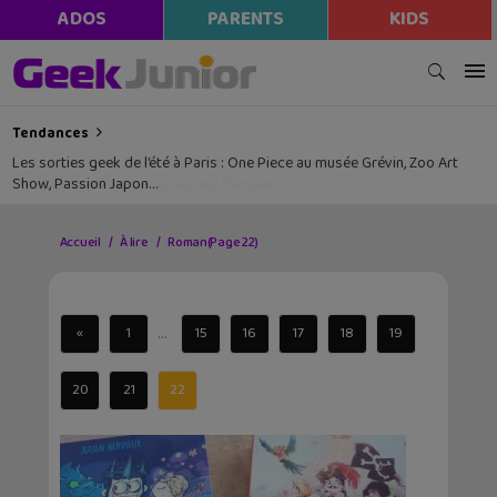
ADOS
PARENTS
KIDS
Tendances
Les sorties geek de l’été à Paris : One Piece au musée Grévin, Zoo Art
Show, Passion Japon…
Accueil
À lire
Roman
(Page 22)
...
«
1
15
16
17
18
19
20
21
22