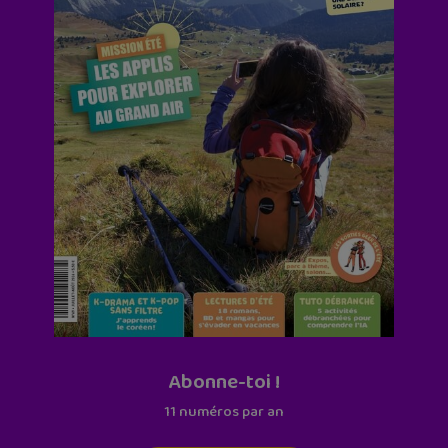
Abonne-toi !
11 numéros par an