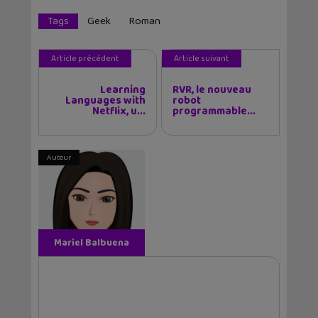
Tags
Geek
Roman
Article précédent
Article suivant
Learning
RVR, le nouveau
Languages with
robot
Netflix, u...
programmable...
Auteur
Mariel Balbuena
Vallejos