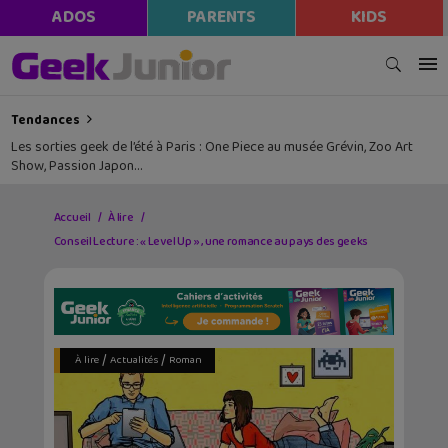
ADOS
PARENTS
KIDS
Tendances
Les sorties geek de l’été à Paris : One Piece au musée Grévin, Zoo Art
Show, Passion Japon…
Accueil
À lire
Conseil Lecture : « Level Up » , une romance au pays des geeks
/
/
À lire
Actualités
Roman