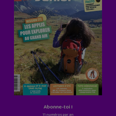
Abonne-toi !
11 numéros par an