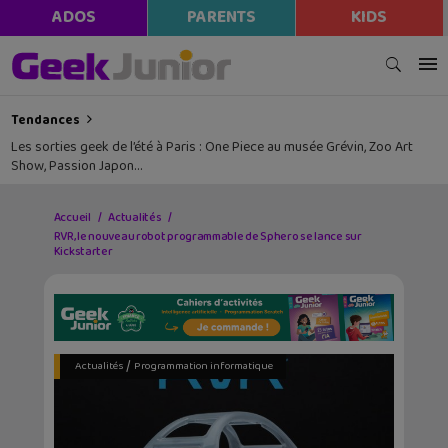
ADOS
PARENTS
KIDS
Tendances
Les sorties geek de l’été à Paris : One Piece au musée Grévin, Zoo Art
Show, Passion Japon…
Accueil
Actualités
RVR, le nouveau robot programmable de Sphero se lance sur
Kickstarter
/
Actualités
Programmation informatique