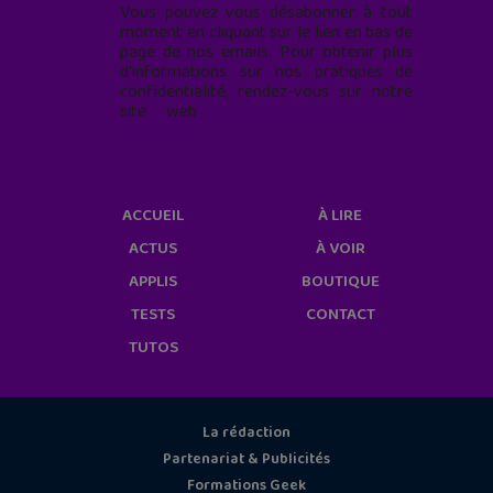
Vous pouvez vous désabonner à tout
moment en cliquant sur le lien en bas de
page de nos emails. Pour obtenir plus
d'informations sur nos pratiques de
confidentialité, rendez-vous sur notre
site web
geekjunior.fr/informations-
cookies/
ACCUEIL
À LIRE
ACTUS
À VOIR
APPLIS
BOUTIQUE
TESTS
CONTACT
TUTOS
La rédaction
Partenariat & Publicités
Formations Geek