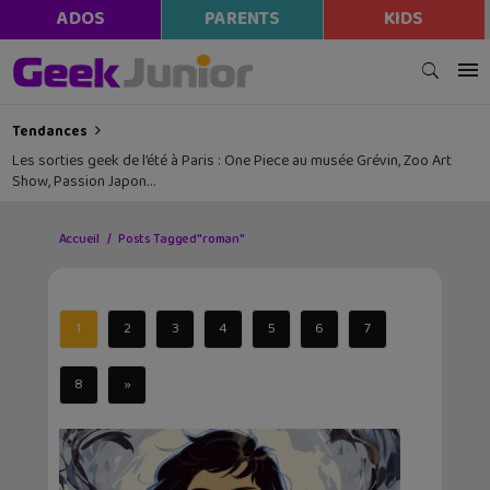
ADOS
PARENTS
KIDS
Tendances
Les sorties geek de l’été à Paris : One Piece au musée Grévin, Zoo Art
Show, Passion Japon…
Accueil
Posts Tagged "roman"
1
2
3
4
5
6
7
8
»