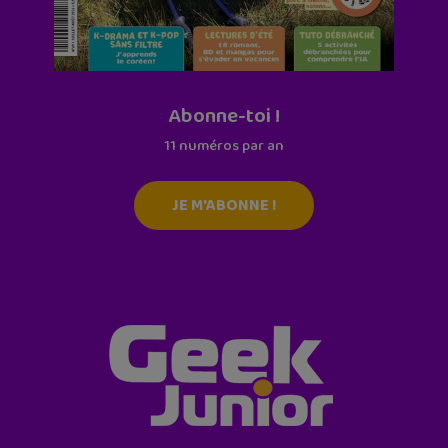
Abonne-toi !
11 numéros par an
JE M'ABONNE !