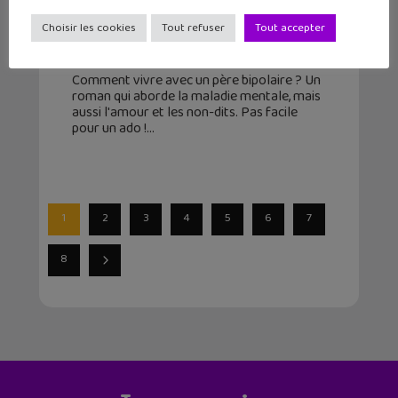
Pablo dans les bois : un roman pour
parler de santé mentale aux ados
Choisir les cookies
Tout refuser
Tout accepter
25 mars 2026
Comment vivre avec un père bipolaire ? Un
roman qui aborde la maladie mentale, mais
aussi l'amour et les non-dits. Pas facile
pour un ado !
1
2
3
4
5
6
7
8