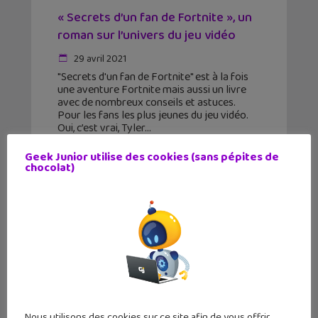
« Secrets d’un fan de Fortnite », un
roman sur l’univers du jeu vidéo
29 avril 2021
"Secrets d'un fan de Fortnite" est à la fois
une aventure Fortnite mais aussi un livre
avec de nombreux conseils et astuces.
Pour les fans les plus jeunes du jeu vidéo.
Oui, c’est vrai, Tyler
Geek Junior utilise des cookies (sans pépites de
chocolat)
Nous utilisons des cookies sur ce site afin de vous offrir