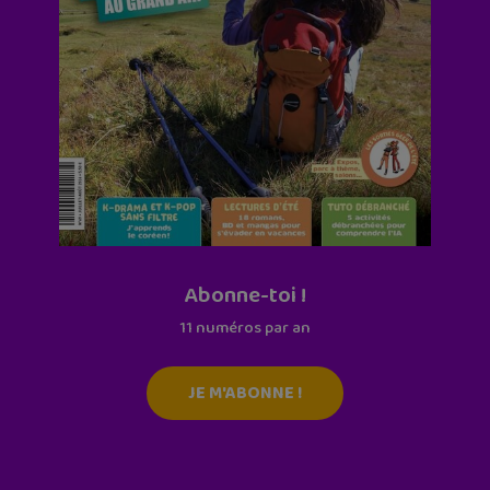
Abonne-toi !
11 numéros par an
JE M'ABONNE !