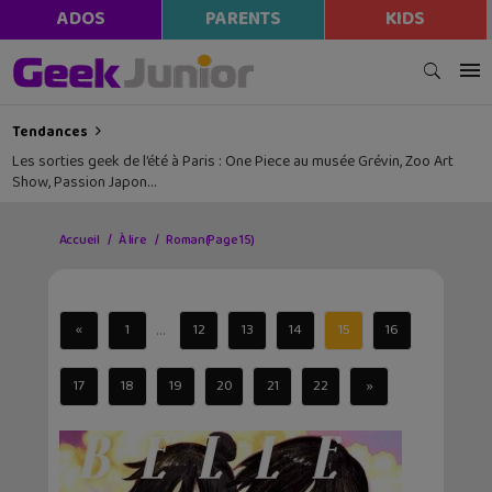
ADOS
PARENTS
KIDS
Tendances
Les sorties geek de l’été à Paris : One Piece au musée Grévin, Zoo Art
Show, Passion Japon…
Accueil
À lire
Roman
(Page 15)
...
«
1
12
13
14
15
16
17
18
19
20
21
22
»