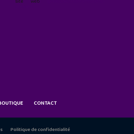
site web
geekjunior.fr/informations-
cookies/
BOUTIQUE
CONTACT
es
Politique de confidentialité