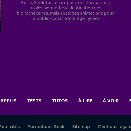
Enfin, Geek Junior propose des formations
professionnelles à destination des
bibliothécaires, mais aussi des animations pour
le public scolaire (collège, lycée).
APPLIS
TESTS
TUTOS
À LIRE
À VOIR
Publicités
Formations Geek
Sitemap
Mentions légal