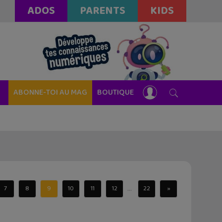
ADOS
PARENTS
KIDS
ABONNE-TOI AU MAG
BOUTIQUE
...
7
8
9
10
11
12
22
»