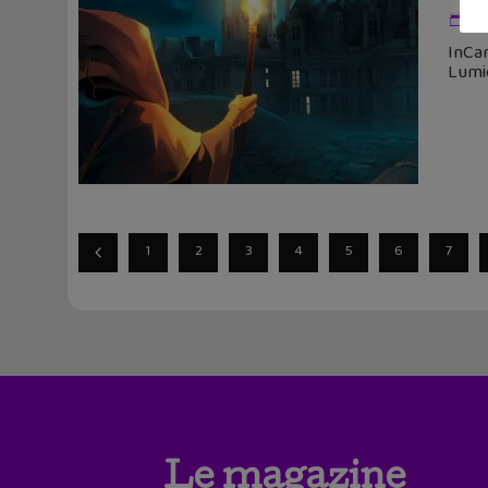
20
InCar
Lumiè
1
2
3
4
5
6
7
Le magazine