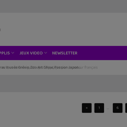
NEWSLETTER
PPLIS
JEUX VIDEO
ce au musée Grévin, Zoo Art Show, Passion Japon…
...
«
1
6