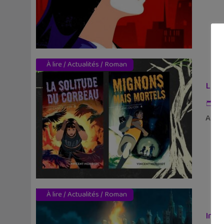
À lire
/
Actualités
/
Roman
Le G
11
Après
À lire
/
Actualités
/
Roman
InCa