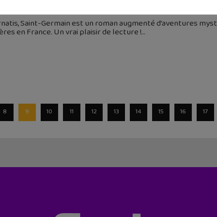
 septembre 2024
natis, Saint-Germain est un roman augmenté d’aventures mystér
res en France. Un vrai plaisir de lecture !
8
9
10
11
12
13
14
15
16
17