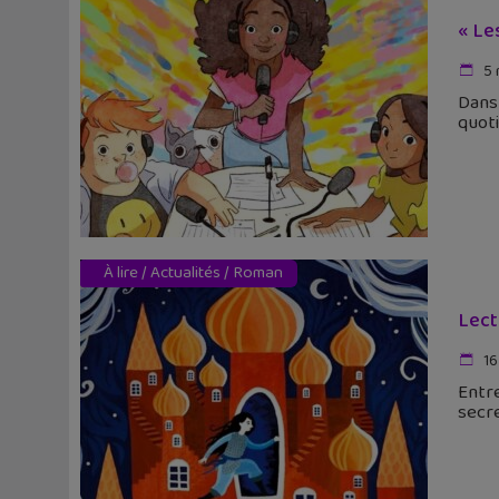
« Le
5 
Dans 
quoti
À lire
/
Actualités
/
Roman
Lect
16
Entre
secr