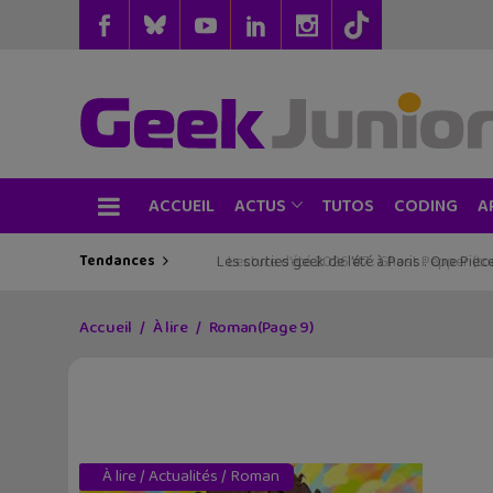
ACCUEIL
TUTOS
CODING
ACTUS
A
Tendances
Les sorties geek de l’été à Paris : One Pie
Accueil
À lire
Roman
(Page 9)
À lire
/
Actualités
/
Roman