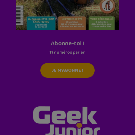
Abonne-toi !
11 numéros par an
JE M'ABONNE !