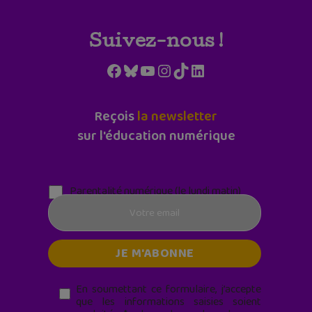
Suivez-nous !
Facebook
Bluesky
YouTube
Instagram
TikTok
LinkedIn
Reçois
la newsletter
sur l'éducation numérique
Parentalité numérique (le lundi matin)
En soumettant ce formulaire, j’accepte
que les informations saisies soient