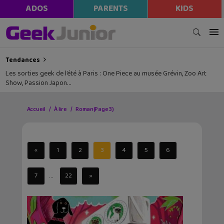
ADOS
PARENTS
KIDS
Tendances
Les sorties geek de l’été à Paris : One Piece au musée Grévin, Zoo Art
Show, Passion Japon…
Accueil
À lire
Roman
(Page 3)
«
1
2
3
4
5
6
...
7
22
»