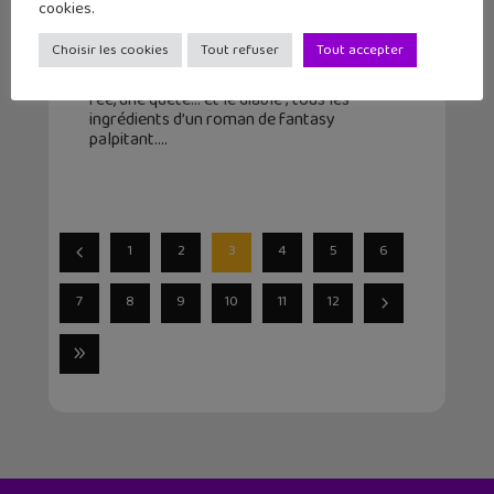
cookies.
cathares
Choisir les cookies
Tout refuser
Tout accepter
23 novembre 2025
Des châteaux cathares, le descendant d’une
fée, une quête… et le diable ; tous les
ingrédients d’un roman de fantasy
palpitant.
1
2
3
4
5
6
7
8
9
10
11
12