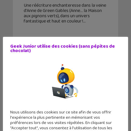
Une réécriture enchanteresse dans la veine
d’Anne de Green Gables (Anne… la Maison
aux pignons verts), dans un univers
fantastique et haut en couleur !
Geek Junior utilise des cookies (sans pépites de
chocolat)
Nous utilisons des cookies sur ce site afin de vous offrir
l'expérience la plus pertinente en mémorisant vos
L’héritier des fées, une fantasy
préférences lors de vos visites répétées. En cliquant sur
historique au coeur des châteaux
"Accepter tout", vous consentez à l'utilisation de tous les