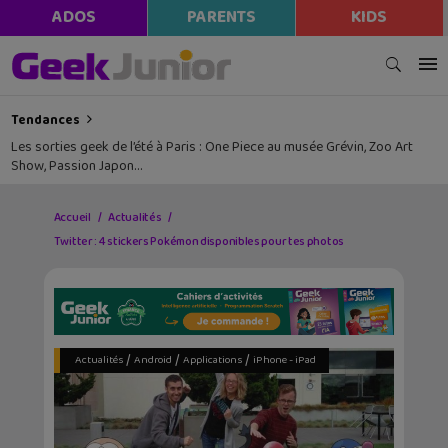
ADOS
PARENTS
KIDS
Tendances
Les sorties geek de l’été à Paris : One Piece au musée Grévin, Zoo Art
Show, Passion Japon…
Accueil
Actualités
Twitter : 4 stickers Pokémon disponibles pour tes photos
/
/
/
Actualités
Android
Applications
iPhone - iPad