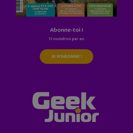
Abonne-toi !
11 numéros par an
JE M'ABONNE !