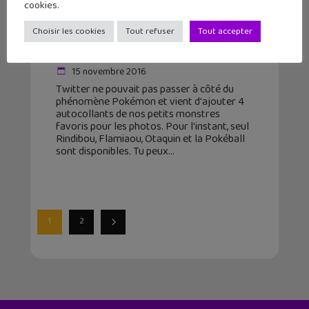
cookies.
Twitter : 4 stickers Pokémon
Choisir les cookies
Tout refuser
Tout accepter
disponibles pour tes photos
15 novembre 2016
Twitter ne pouvait pas passer à côté du
phénomène Pokémon et vient d'ajouter 4
autocollants de nos petits monstres
favoris pour les photos. Pour l'instant, seul
Rindibou, Flamiaou, Otaquin et la Pokéball
sont disponibles. Tu peux
1
2