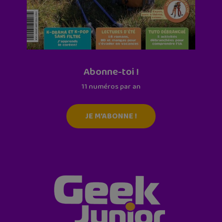
Abonne-toi !
11 numéros par an
JE M'ABONNE !