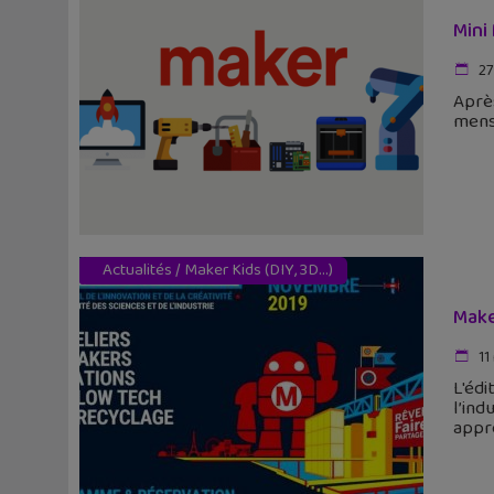
Mini
27 
Après
mensu
Actualités
/
Maker Kids (DIY, 3D...)
Make
11
L'édi
l’ind
appr