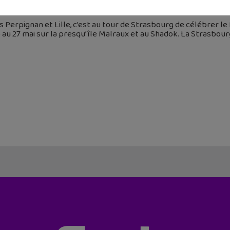
 mai 2018
 Perpignan et Lille, c'est au tour de Strasbourg de célébrer l
 au 27 mai sur la presqu’île Malraux et au Shadok. La Strasbour