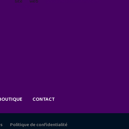
site web
geekjunior.fr/informations-
cookies/
BOUTIQUE
CONTACT
es
Politique de confidentialité