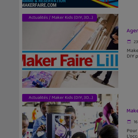
Actualités
/
Maker Kids (DIY, 3D...)
Agen
23
Maker
DIY p
Actualités
/
Maker Kids (DIY, 3D...)
Make
16
Pour 
L'oc