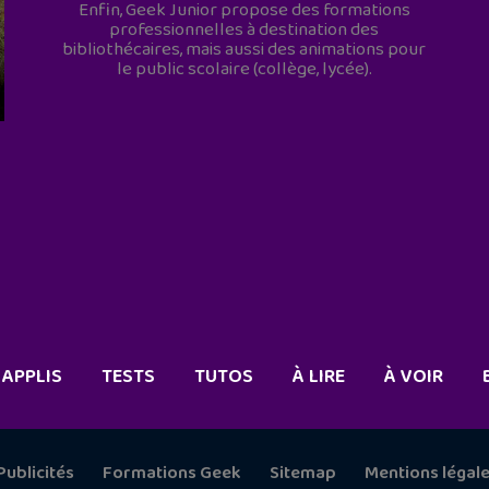
Enfin, Geek Junior propose des formations
professionnelles à destination des
bibliothécaires, mais aussi des animations pour
le public scolaire (collège, lycée).
APPLIS
TESTS
TUTOS
À LIRE
À VOIR
Publicités
Formations Geek
Sitemap
Mentions légal