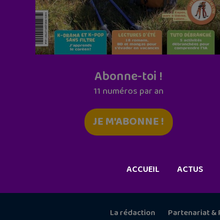
Abonne-toi !
11 numéros par an
JE M'ABONNE !
ACCUEIL
ACTUS
La rédaction
Partenariat & 