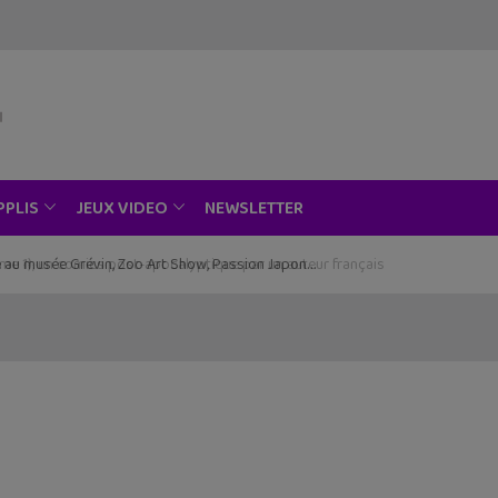
NEWSLETTER
PPLIS
JEUX VIDEO
ce au musée Grévin, Zoo Art Show, Passion Japon…