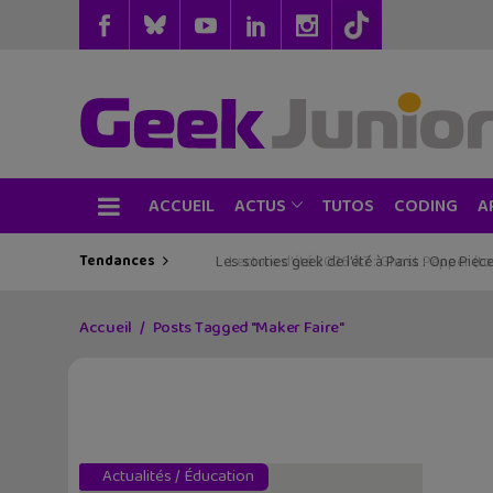
ACCUEIL
TUTOS
CODING
ACTUS
A
Tendances
Les sorties geek de l’été à Paris : One Pie
Accueil
Posts Tagged "Maker Faire"
Actualités
/
Éducation