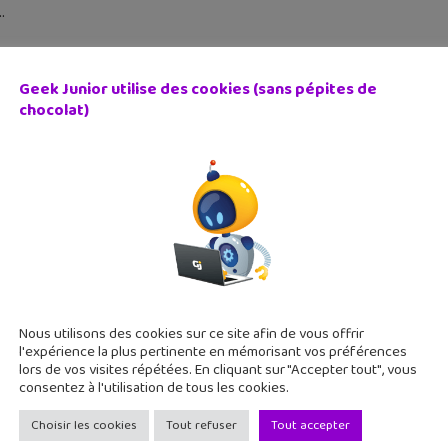
Geek Junior utilise des cookies (sans pépites de
chocolat)
 Mini Maker Faire : le rendez-vous des makers les 2 et 3 j
 mai 2018
 Strasbourg, c'est au tour de Metz de donner rendez-vous à tous
ants vous attendent pour cette première édition messine. Make
Nous utilisons des cookies sur ce site afin de vous offrir
l'expérience la plus pertinente en mémorisant vos préférences
lors de vos visites répétées. En cliquant sur "Accepter tout", vous
consentez à l'utilisation de tous les cookies.
Choisir les cookies
Tout refuser
Tout accepter
sbourg Mini Maker Faire 2 : les makers font la fête du 25 