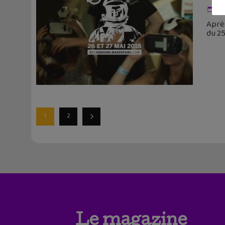
21
Après
du 25
1
2
Le magazine