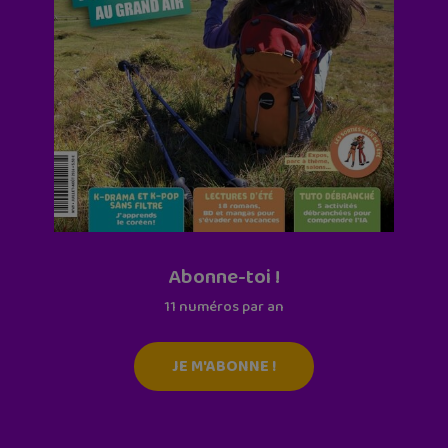
Abonne-toi !
11 numéros par an
JE M'ABONNE !