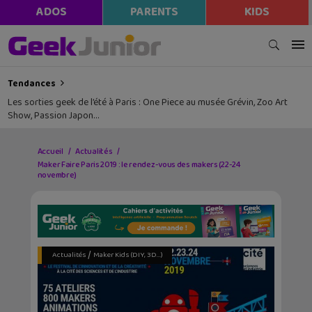
ADOS
PARENTS
KIDS
Tendances
Les sorties geek de l’été à Paris : One Piece au musée Grévin, Zoo Art
Show, Passion Japon…
Accueil
Actualités
Maker Faire Paris 2019 : le rendez-vous des makers (22-24
novembre)
/
Actualités
Maker Kids (DIY, 3D...)