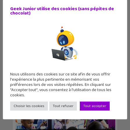
Mini Maker Faire : le nouveau rendez-
Geek Junior utilise des cookies (sans pépites de
vous mensuel...
chocolat)
Agenda geek : le Maker Faire de Lille
Nous utilisons des cookies sur ce site afin de vous offrir
du 1er au 3...
l'expérience la plus pertinente en mémorisant vos
préférences lors de vos visites répétées. En cliquant sur
"Accepter tout", vous consentez à l'utilisation de tous les
cookies.
Choisir les cookies
Tout refuser
Tout accepter