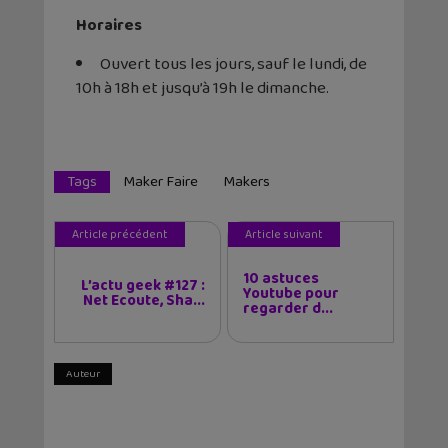
Horaires
Ouvert tous les jours, sauf le lundi, de
10h à 18h et jusqu’à 19h le dimanche.
Tags
Maker Faire
Makers
Article précédent
Article suivant
10 astuces
L’actu geek #127 :
Youtube pour
Net Ecoute, Sha...
regarder d...
Auteur