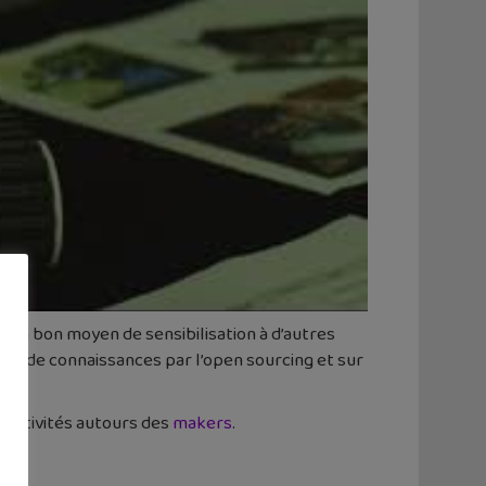
i un bon moyen de sensibilisation à d’autres
ge de connaissances par l’open sourcing et sur
d’activités autours des
makers
.