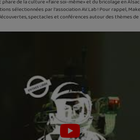
phare de la culture «faire soi-même» et du bricolage en Alsac
tions sélectionnées par l’association AV.Lab ! Pour rappel, Ma
couvertes, spectacles et conférences autour des thèmes de la c