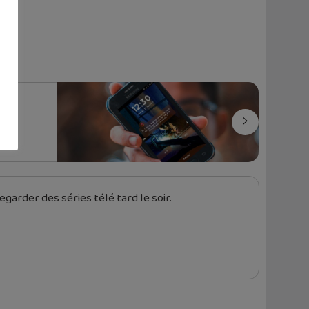
evet
garder des séries télé tard le soir.