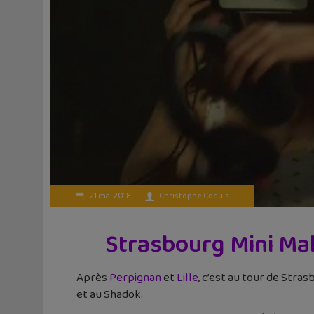
21 mai 2018
Christophe Coquis
Strasbourg Mini Make
Après
Perpignan
et
Lille
, c’est au tour de Stra
et au Shadok.