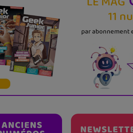
LE MAG
11 n
par abonnement e