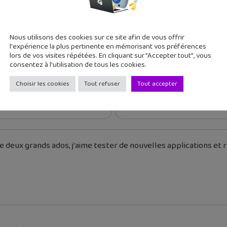
Nous utilisons des cookies sur ce site afin de vous offrir
l'expérience la plus pertinente en mémorisant vos préférences
lors de vos visites répétées. En cliquant sur "Accepter tout", vous
consentez à l'utilisation de tous les cookies.
cédent
Article suivant
Choisir les cookies
Tout refuser
Tout accepter
 geek #62 : Made In Abyss,
Révise ton bac ou ton br
avec...
 deux grands ados, j'aime tester de nouvelles applications et re