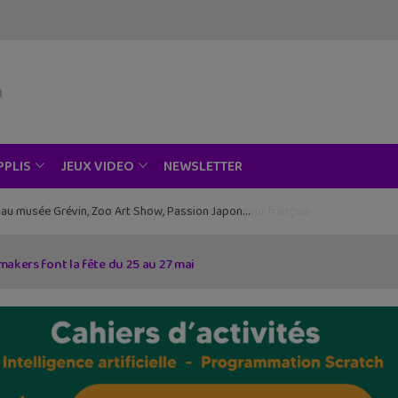
NEWSLETTER
PPLIS
JEUX VIDEO
ce au musée Grévin, Zoo Art Show, Passion Japon…
 makers font la fête du 25 au 27 mai