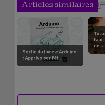
Articles similaires
Tutor
fabr
de...
Sortie du livre « Arduino
: Apprivoiser l’él...