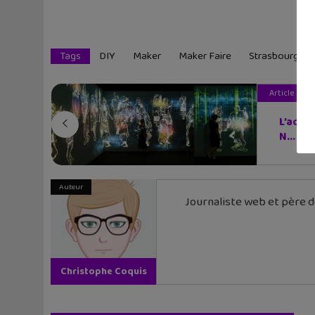
Tags
DIY
Maker
Maker Faire
Strasbourg
Article pré
L’actu
N...
Auteur
Journaliste web et père de
Christophe Coquis