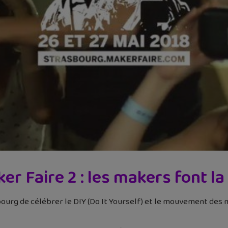
r Faire 2 : les makers font la
sbourg de célébrer le DIY (Do It Yourself) et le mouvement des m