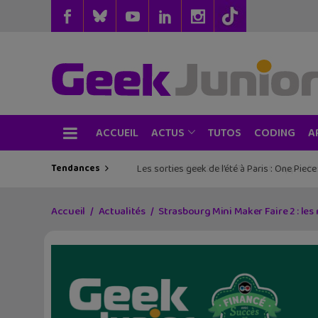
ACCUEIL
TUTOS
CODING
ACTUS
A
Tendances
Les sorties geek de l’été à Paris : One Pie
Accueil
Actualités
Strasbourg Mini Maker Faire 2 : les