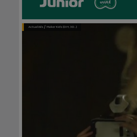
/
Actualités
Maker Kids (DIY, 3D...)