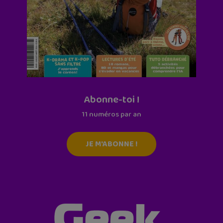
Abonne-toi !
11 numéros par an
JE M'ABONNE !