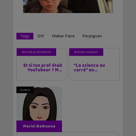
Tags
DIY
Maker Faire
Perpignan
Article précédent
Article suivant
Et si ton prof était
"La science au
YouTubeur ? M...
carré" au...
Auteur
Mariel Balbuena