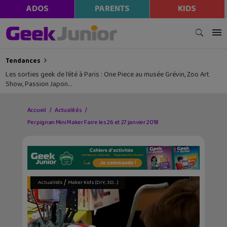
ADOS
PARENTS
KIDS
Tendances
Les sorties geek de l’été à Paris : One Piece au musée Grévin, Zoo Art
Show, Passion Japon…
Accueil
Actualités
Perpignan Mini Maker Faire les 26 et 27 janvier 2018
/
Actualités
Maker Kids (DIY, 3D...)