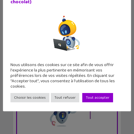
chocolat)
LE MAG
GEEK JUNIOR
11 numéros par an
Nous utilisons des cookies sur ce site afin de vous offrir
par abonnement et chez ton marchand de
l'expérience la plus pertinente en mémorisant vos
préférences lors de vos visites répétées. En cliquant sur
journaux
"Accepter tout", vous consentez à l'utilisation de tous les
cookies.
Choisir les cookies
Tout refuser
Tout accepter