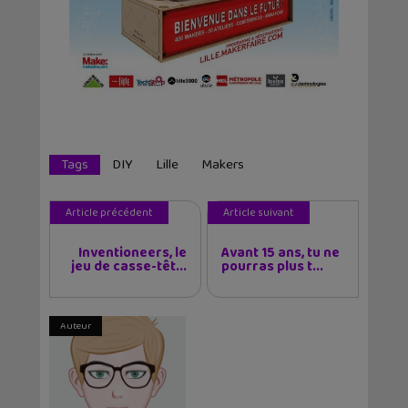
Tags
DIY
Lille
Makers
Article précédent
Article suivant
Inventioneers, le
Avant 15 ans, tu ne
jeu de casse-têt...
pourras plus t...
Auteur