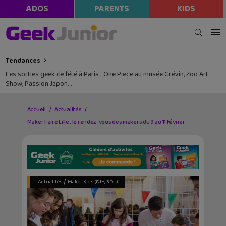
ADOS
PARENTS
KIDS
Tendances
Les sorties geek de l’été à Paris : One Piece au musée Grévin, Zoo Art
Show, Passion Japon…
Accueil
Actualités
Maker Faire Lille : le rendez-vous des makers du 9 au 11 février
/
Actualités
Maker Kids (DIY, 3D...)