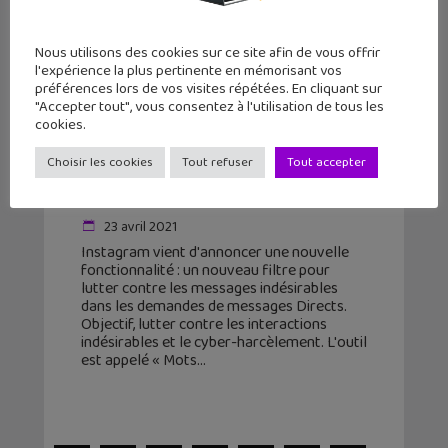
Nous utilisons des cookies sur ce site afin de vous offrir
l'expérience la plus pertinente en mémorisant vos
préférences lors de vos visites répétées. En cliquant sur
"Accepter tout", vous consentez à l'utilisation de tous les
cookies.
Choisir les cookies
Tout refuser
Tout accepter
Instagram : un nouveau filtre
contre les interactions indésirables
23 avril 2021
Instagram vient d'annoncer une nouvelle
fonctionnalité : un nouveau filtre pour
lutter contre les messages indésirables
dans les demandes de messages Directs.
Objectif, lutter contre les interactions
indésirables et le cyber-harcèlement. L'outil
est appelé « Mots