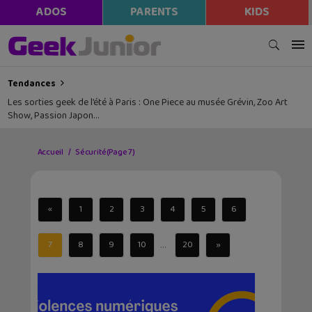
ADOS
PARENTS
KIDS
Tendances
Les sorties geek de l’été à Paris : One Piece au musée Grévin, Zoo Art
Show, Passion Japon…
Accueil
Sécurité
(Page 7)
«
1
2
3
4
5
6
...
7
8
9
10
20
»