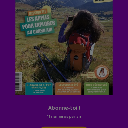
Abonne-toi !
11 numéros par an