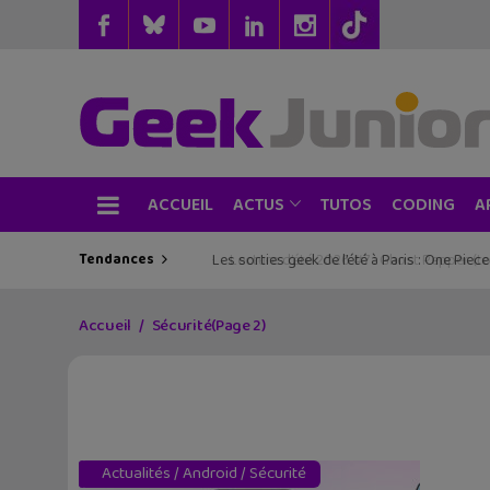
ACCUEIL
TUTOS
CODING
ACTUS
A
Tendances
Les sorties geek de l’été à Paris : One Pie
Accueil
Sécurité
(Page 2)
Actualités
/
Android
/
Sécurité