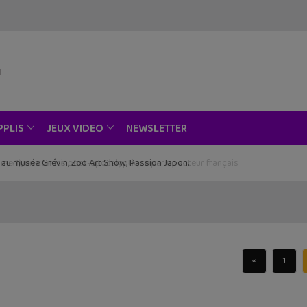
NEWSLETTER
PPLIS
JEUX VIDEO
ce au musée Grévin, Zoo Art Show, Passion Japon…
«
1