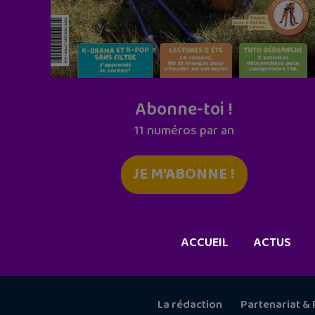
Abonne-toi !
11 numéros par an
JE M'ABONNE !
ACCUEIL
ACTUS
La rédaction
Partenariat & 