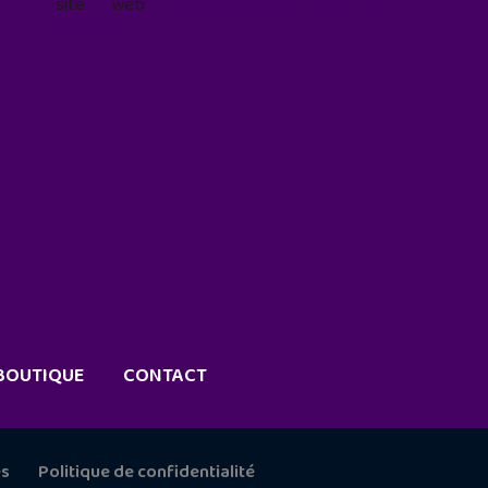
site web
geekjunior.fr/informations-
cookies/
BOUTIQUE
CONTACT
es
Politique de confidentialité