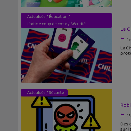
Actualités
/
Éducation
/
L’article coup de cœur
/
Sécurité
La C
1 
La CN
prot
Actualités
/
Sécurité
Robl
18
Des c
sur l