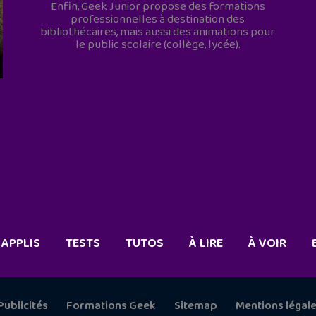
Enfin, Geek Junior propose des formations
professionnelles à destination des
bibliothécaires, mais aussi des animations pour
le public scolaire (collège, lycée).
APPLIS
TESTS
TUTOS
À LIRE
À VOIR
Publicités
Formations Geek
Sitemap
Mentions légal