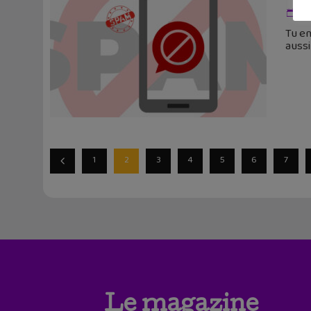
25
Tu en
aussi
1
2
3
4
5
6
7
Le magazine