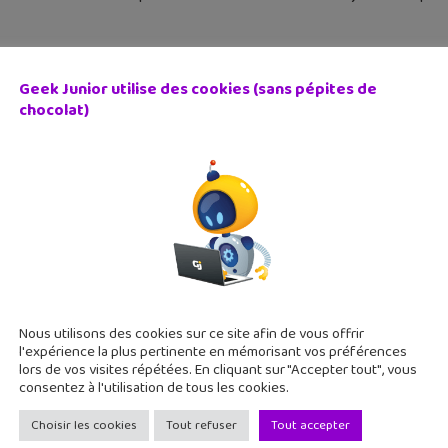
Geek Junior utilise des cookies (sans pépites de
chocolat)
 smartphone : 3 astuces pour trouver l’info plus vite sur 
 novembre 2024
smartphone : 3 astuces pour trouver l’info plus vite sur ton écr
Nous utilisons des cookies sur ce site afin de vous offrir
l'expérience la plus pertinente en mémorisant vos préférences
lors de vos visites répétées. En cliquant sur "Accepter tout", vous
consentez à l'utilisation de tous les cookies.
Choisir les cookies
Tout refuser
Tout accepter
 smartphone : comment bloquer le spam téléphonique