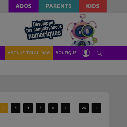
ADOS
PARENTS
KIDS
ABONNE-TOI AU MAG
BOUTIQUE
...
2
3
4
5
6
7
20
»