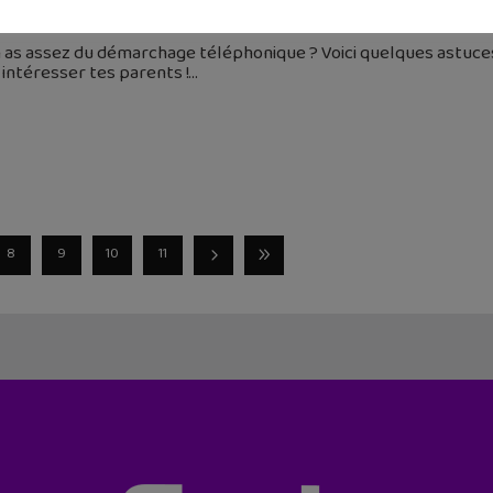
 octobre 2024
 as assez du démarchage téléphonique ? Voici quelques astuces p
 intéresser tes parents !
8
9
10
11