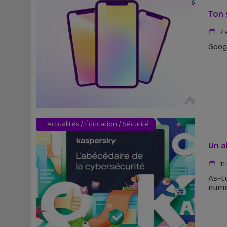
Ton 
7 
Googl
Actualités
/
Éducation
/
Sécurité
Un a
11
As-tu
numé