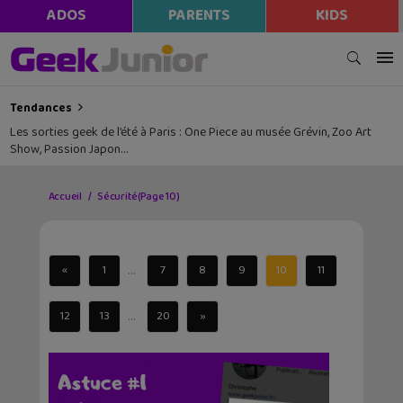
ADOS
PARENTS
KIDS
Tendances
Les sorties geek de l’été à Paris : One Piece au musée Grévin, Zoo Art
Show, Passion Japon…
Accueil
Sécurité
(Page 10)
...
«
1
7
8
9
10
11
...
12
13
20
»