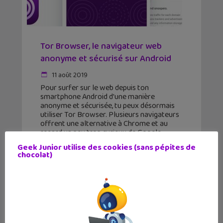
Tor Browser, le navigateur web
anonyme et sécurisé sur Android
11 août 2019
Pour surfer sur le web depuis ton
smartphone Android d'une manière
anonyme et sécurisée, tu peux désormais
utiliser Tor Browser. Plusieurs navigateurs
offrent une alternative à Chrome et au
regard un peu trop curieux de Google.
Geek Junior utilise des cookies (sans pépites de
chocolat)