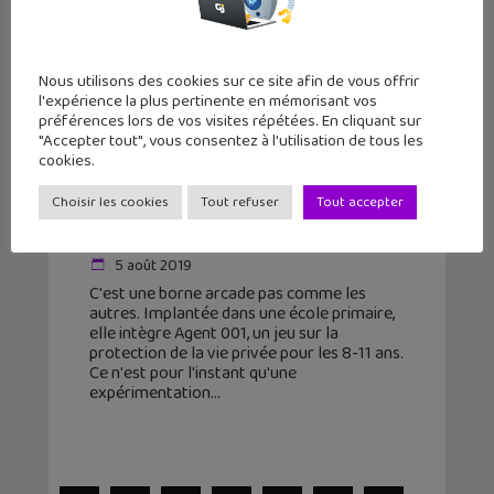
Nous utilisons des cookies sur ce site afin de vous offrir
l'expérience la plus pertinente en mémorisant vos
préférences lors de vos visites répétées. En cliquant sur
"Accepter tout", vous consentez à l'utilisation de tous les
cookies.
Agent 001, le Serious Game pour les
8-11 ans sur la protection de la vie
Choisir les cookies
Tout refuser
Tout accepter
privée
5 août 2019
C'est une borne arcade pas comme les
autres. Implantée dans une école primaire,
elle intègre Agent 001, un jeu sur la
protection de la vie privée pour les 8-11 ans.
Ce n'est pour l'instant qu'une
expérimentation