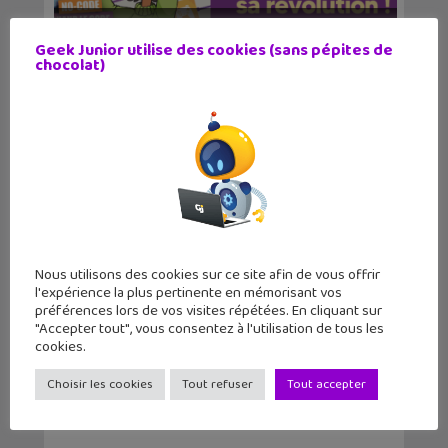
Le magazine Geek Junior sort son
Geek Junior utilise des cookies (sans pépites de
numéro d’av...
chocolat)
Nous utilisons des cookies sur ce site afin de vous offrir
l'expérience la plus pertinente en mémorisant vos
préférences lors de vos visites répétées. En cliquant sur
"Accepter tout", vous consentez à l'utilisation de tous les
Geek Junior sort son numéro de mars
cookies.
avec un dosssi...
Choisir les cookies
Tout refuser
Tout accepter