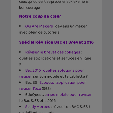
ceux qui doivent se préparer aux examens,
bon courage !
Notre coup de cœur
Oui Are Makers
: deviens un maker
avec plein de tutoriels
Spécial Révision Bac et Brevet 2016
Réviser le brevet des collèges
:
quelles applications et services en ligne
?
Bac 2016 : quelles solutions pour
réviser
sur ton mobile et ta tablette ?
Bac ES :
Ecoquiz, l’application pour
réviser l’éco
(SES)
EduQuest,
un jeu mobile pour réviser
le Bac S, ES et L 2016
Study Heroes
: révise ton BAC S, ES, L
en défiant tes amis