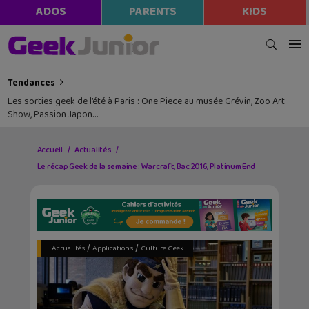
ADOS
PARENTS
KIDS
Tendances
Les sorties geek de l’été à Paris : One Piece au musée Grévin, Zoo Art
Show, Passion Japon…
Accueil
Actualités
Le récap Geek de la semaine : Warcraft, Bac 2016, Platinum End
/
/
Actualités
Applications
Culture Geek