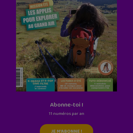
Abonne-toi !
11 numéros par an
JE M'ABONNE !